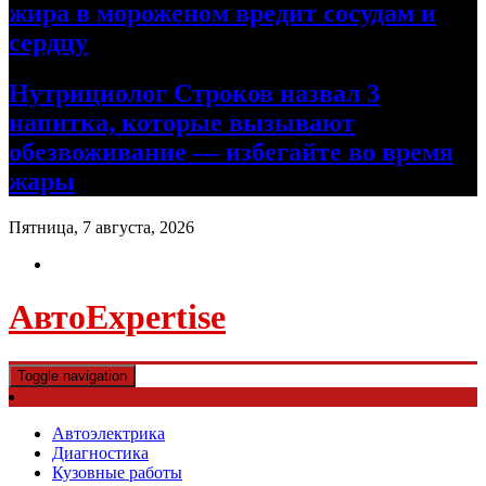
жира в мороженом вредит сосудам и
сердцу
Нутрициолог Строков назвал 3
напитка, которые вызывают
обезвоживание — избегайте во время
жары
Пятница, 7 августа, 2026
АвтоExpertise
Toggle navigation
Автоэлектрика
Диагностика
Кузовные работы