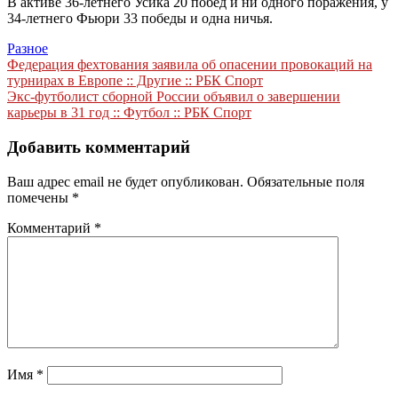
В активе 36-летнего Усика 20 побед и ни одного поражения, у
34-летнего Фьюри 33 победы и одна ничья.
Разное
Навигация
Федерация фехтования заявила об опасении провокаций на
турнирах в Европе :: Другие :: РБК Спорт
по
Экс-футболист сборной России объявил о завершении
записям
карьеры в 31 год :: Футбол :: РБК Спорт
Добавить комментарий
Ваш адрес email не будет опубликован.
Обязательные поля
помечены
*
Комментарий
*
Имя
*