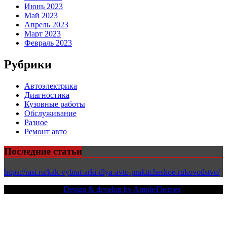
Июнь 2023
Май 2023
Апрель 2023
Март 2023
Февраль 2023
Рубрики
Автоэлектрика
Диагностика
Кузовные работы
Обслуживание
Разное
Ремонт авто
Последние статьи
https://rasi.ru/kak-vybrat-arki-dlya-avto-prakticheskoe-rukovodstvo/
Copy Right Text |
Design & develop by AmpleThemes