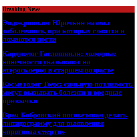
Skip
Breaking News
to
content
Эндокринолог Юрочкин назвал
заболевания, при которых слоятся и
ломаются ногти
Кардиолог Гаглошвили: холодные
конечности указывают на
атеросклероз в старшем возрасте
Косметолог Томс: сильную потливость
могут вызывать болезни и вредные
привычки
Врач Бобровский посоветовал делать
липидограмму для выявления
«прогноза смерти»