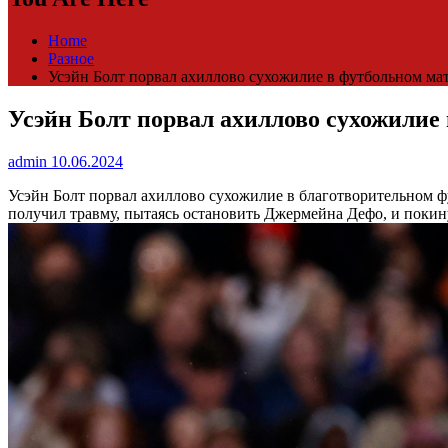
Home
Разное
Усэйн Болт порвал ахиллово сухожилие в футбольном матч
Усэйн Болт порвал ахиллово сухожилие 
admin
10.06.2024
Усэйн Болт порвал ахиллово сухожилие в благотворительном 
получил травму, пытаясь остановить Джермейна Дефо, и покин