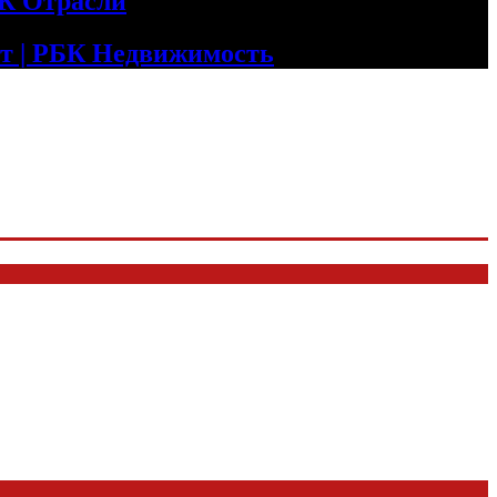
БК Отрасли
т | РБК Недвижимость