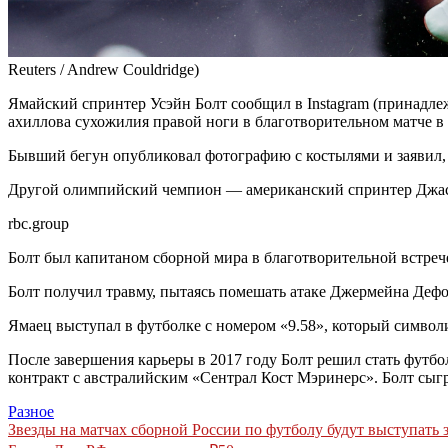
Reuters / Andrew Couldridge)
Ямайский спринтер Усэйн Болт сообщил в Instagram (принадлеж
ахиллова сухожилия правой ноги в благотворительном матче в
Бывший бегун опубликовал фотографию с костылями и заявил, 
Другой олимпийский чемпион — американский спринтер Джаст
rbc.group
Болт был капитаном сборной мира в благотворительной встреч
Болт получил травму, пытаясь помешать атаке Джермейна Дефо, 
Ямаец выступал в футболке с номером «9.58», который символи
После завершения карьеры в 2017 году Болт решил стать футб
контракт с австралийским «Сентрал Кост Мэринерс». Болт сыгра
Разное
Навигация
Звезды на матчах сборной России по футболу будут выступать з