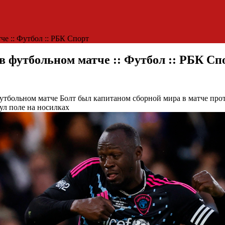
е :: Футбол :: РБК Спорт
в футбольном матче :: Футбол :: РБК Сп
футбольном матче
Болт был капитаном сборной мира в матче прот
ул поле на носилках