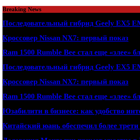
Skip
Breaking News
to
content
Последовательный гибрид Geely EX5 E
Кроссовер Nissan NX7: первый показ
Ram 1500 Rumble Bee стал еще «злее» б
Последовательный гибрид Geely EX5 E
Кроссовер Nissan NX7: первый показ
Ram 1500 Rumble Bee стал еще «злее» б
Юзабилити в бизнесе: как удобство ин
Китайский юань обеспечил более трети