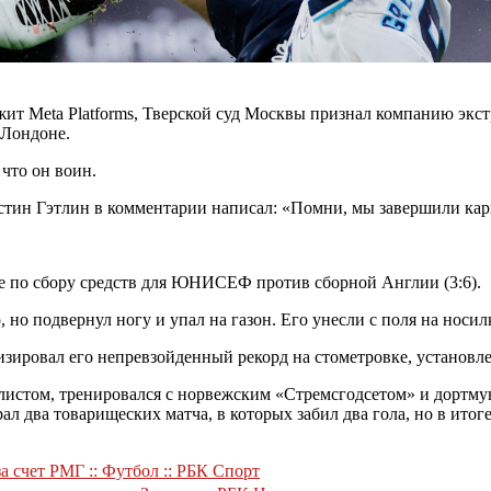
ит Meta Platforms, Тверской суд Москвы признал компанию экстр
 Лондоне.
что он воин.
ин Гэтлин в комментарии написал: «Помни, мы завершили кар
е по сбору средств для ЮНИСЕФ против сборной Англии (3:6).
но подвернул ногу и упал на газон. Его унесли с поля на носил
зировал его непревзойденный рекорд на стометровке, установле
олистом, тренировался с норвежским «Стремсгодсетом» и дортму
л два товарищеских матча, в которых забил два гола, но в итог
а счет РМГ :: Футбол :: РБК Спорт