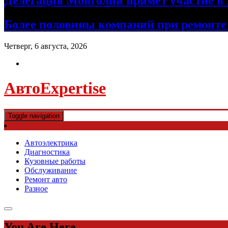
Делегация Монголии примет участие в
Более половины компаний при ремонт
Четверг, 6 августа, 2026
АвтоExpertise
Toggle navigation
Автоэлектрика
Диагностика
Кузовные работы
Обслуживание
Ремонт авто
Разное
You Are Here