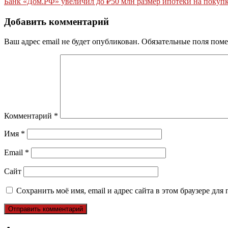
Банк «Дом.РФ» увеличил до ₽50 млн размер ипотеки на покупку
по
записям
Добавить комментарий
Ваш адрес email не будет опубликован.
Обязательные поля пом
Комментарий
*
Имя
*
Email
*
Сайт
Сохранить моё имя, email и адрес сайта в этом браузере д