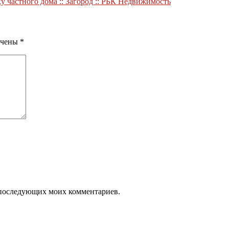
 частного дома :: Загород :: РБК Недвижимость
ечены
*
ля последующих моих комментариев.