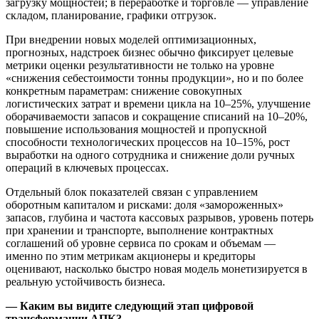
загрузку мощностей; в переработке и торговле — управление
складом, планирование, графики отгрузок.
При внедрении новых моделей оптимизационных,
прогнозных, надстроек бизнес обычно фиксирует целевые
метрики оценки результативности не только на уровне
«снижения себестоимости тонны продукции», но и по более
конкретным параметрам: снижение совокупных
логистических затрат и времени цикла на 10–25%, улучшение
оборачиваемости запасов и сокращение списаний на 10–20%,
повышение использования мощностей и пропускной
способности технологических процессов на 10–15%, рост
выработки на одного сотрудника и снижение доли ручных
операций в ключевых процессах.
Отдельный блок показателей связан с управлением
оборотным капиталом и рисками: доля «замороженных»
запасов, глубина и частота кассовых разрывов, уровень потерь
при хранении и транспорте, выполнение контрактных
соглашений об уровне сервиса по срокам и объемам —
именно по этим метрикам акционеры и кредиторы
оценивают, насколько быстро новая модель монетизируется в
реальную устойчивость бизнеса.
— Каким вы видите следующий этап цифровой
трансформации АПК?