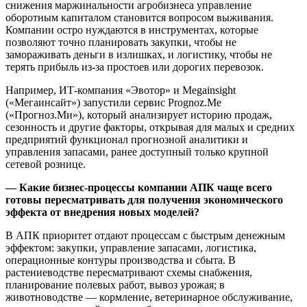
снижения маржинальности агробизнеса управление
оборотным капиталом становится вопросом выживания.
Компании остро нуждаются в инструментах, которые
позволяют точно планировать закупки, чтобы не
замораживать деньги в излишках, и логистику, чтобы не
терять прибыль из-за простоев или дорогих перевозок.
Например, ИТ-компания «Эвотор» и Megainsight
(«Мегаинсайт») запустили сервис Prognoz.Me
(«Прогноз.Ми»), который анализирует историю продаж,
сезонность и другие факторы, открывая для малых и средних
предприятий функционал прогнозной аналитики и
управления запасами, ранее доступный только крупной
сетевой рознице.
— Какие бизнес-процессы компании АПК чаще всего
готовы пересматривать для получения экономического
эффекта от внедрения новых моделей?
В АПК приоритет отдают процессам с быстрым денежным
эффектом: закупки, управление запасами, логистика,
операционные контуры производства и сбыта. В
растениеводстве пересматривают схемы снабжения,
планирование полевых работ, вывоз урожая; в
животноводстве — кормление, ветеринарное обслуживание,