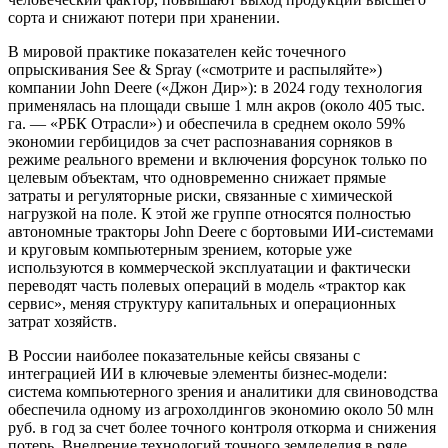
сорта и снижают потери при хранении.
В мировой практике показателен кейс точечного
опрыскивания See & Spray («смотрите и распыляйте»)
компании John Deere («Джон Дир»): в 2024 году технология
применялась на площади свыше 1 млн акров (около 405 тыс.
га. — «РБК Отрасли») и обеспечила в среднем около 59%
экономии гербицидов за счет распознавания сорняков в
режиме реального времени и включения форсунок только по
целевым объектам, что одновременно снижает прямые
затраты и регуляторные риски, связанные с химической
нагрузкой на поле. К этой же группе относятся полностью
автономные тракторы John Deere с бортовыми ИИ‑системами
и круговым компьютерным зрением, которые уже
используются в коммерческой эксплуатации и фактически
переводят часть полевых операций в модель «трактор как
сервис», меняя структуру капитальных и операционных
затрат хозяйств.
В России наиболее показательные кейсы связаны с
интеграцией ИИ в ключевые элементы бизнес‑модели:
система компьютерного зрения и аналитики для свиноводства
обеспечила одному из агрохолдингов экономию около 50 млн
руб. в год за счет более точного контроля откорма и снижения
потерь. Внедрение технологий точного земледелия в ряде