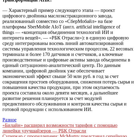
— Характерный пример следующего этапа — проект
цифрового двойника маслоэкстракционного завода,
реализованный совместно со «СберМобайл» на базе
платформы SberMobile AIoT (англ. artificial intelligence of
things — «концепция объединения технологий ИИ и
интернета вещей». — «РБК Отрасли»): в единую цифровую
среду интегрированы восемь линий автоматизированной
системы управления технологическим процессом, 22 весовых
терминала и более 170 датчиков и счетчиков, а ключевые
производственные и цифровые активы завода объединены в
единый ситуационно‑аналитический центр. По данным
компании, цифровой двойник уже обеспечивает
экономический эффект свыше 50 млн руб. в год за счет
сокращения простоев оборудования, снижения потерь сырья и
повышения качества продукции, при этом окупаемость
проекта составила около девяти месяцев, а дальнейшее
развитие решения планируется за счет модулей
предиктивного обслуживания и контроля качества сырья и
готовой продукции с использованием ИИ.
Разное
Навигация
«Билайн» расширил возможности тарифов с помощью
линейки улучшайзеров — РБК Отрасли
по
Суперкар с пропеллерами: McMurtry представил серийную