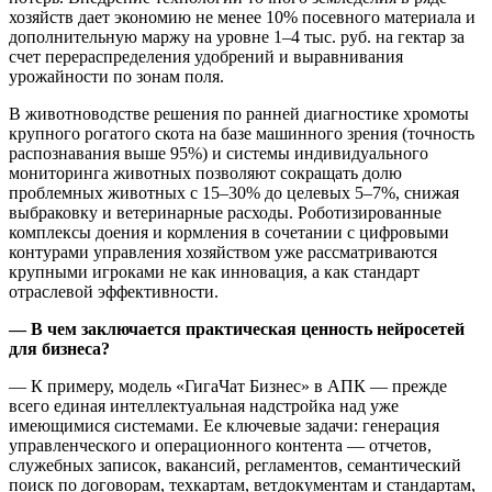
хозяйств дает экономию не менее 10% посевного материала и
дополнительную маржу на уровне 1–4 тыс. руб. на гектар за
счет перераспределения удобрений и выравнивания
урожайности по зонам поля.
В животноводстве решения по ранней диагностике хромоты
крупного рогатого скота на базе машинного зрения (точность
распознавания выше 95%) и системы индивидуального
мониторинга животных позволяют сокращать долю
проблемных животных с 15–30% до целевых 5–7%, снижая
выбраковку и ветеринарные расходы. Роботизированные
комплексы доения и кормления в сочетании с цифровыми
контурами управления хозяйством уже рассматриваются
крупными игроками не как инновация, а как стандарт
отраслевой эффективности.
— В чем заключается практическая ценность нейросетей
для бизнеса?
— К примеру, модель «ГигаЧат Бизнес» в АПК — прежде
всего единая интеллектуальная надстройка над уже
имеющимися системами. Ее ключевые задачи: генерация
управленческого и операционного контента — отчетов,
служебных записок, вакансий, регламентов, семантический
поиск по договорам, техкартам, ветдокументам и стандартам,