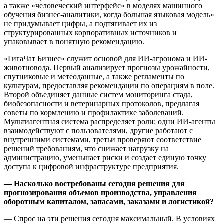
а также «человеческий интерфейс» в моделях машинного
обучения бизнес-аналитики, когда большая языковая модель»
не придумывает цифры, а подтягивает их из
структурированных корпоративных источников и
упаковывает в понятную рекомендацию.
«ГигаЧат Бизнес» служит основой для ИИ-агронома и ИИ-
животновода. Первый анализирует прогнозы урожайности,
спутниковые и метеоданные, а также регламенты по
культурам, предоставляя рекомендации по операциям в поле.
Второй объединяет данные систем мониторинга стада,
биобезопасности и ветеринарных протоколов, предлагая
советы по кормлению и профилактике заболеваний.
Мультиагентная система распределяет роли: одни ИИ-агенты
взаимодействуют с пользователями, другие работают с
внутренними системами, третьи проверяют соответствие
решений требованиям, что снижает нагрузку на
администрацию, уменьшает риски и создает единую точку
доступа к цифровой инфраструктуре предприятия.
— Насколько востребованы сегодня решения для
прогнозирования объемов производства, управления
оборотным капиталом, запасами, заказами и логистикой?
— Спрос на эти решения сегодня максимальный. В условиях