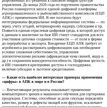
разрозненных ИТ‑решений к сквозной инфраструктуре
управления. До конца 2026 года по поручению правительства
России планируется запуск единой цифровой платформы
агропромышленного и рыбохозяйственного комплексов (ЕЦП
АПК) с применением ИИ. В нее поэтапно будут
интегрированы федеральные информационные системы — по
зерну, учету угодий, ветеринарному надзору, субсидиям и пр.
Появится единая отраслевая цифровая среда, в которой доступ
к данным и аналитике на базе ИИ станут стандартом для всех
участников цепочки создания стоимости — от поля и фермы
до переработки и экспорта. Внедрение ЕЦП АПК требует от
агробизнеса рассматривать цифровизацию как необходимое
условие снижения себестоимости, управления
эпизоотическими рисками (африканская чума свиней, ящур и
др.) и сохранения конкурентоспособности. Цифровая зрелость
и ИИ становятся критериями доступа к господдержке,
включая субсидии и льготное кредитование.
— Какие есть наиболее интересные примеры применения
«цифры» в АПК в мире и в России?
— Впечатляющие результаты показывает применение
компьютерного зрения и машинного обучения для сортировки
продукции. Системы, способные за доли секунды определять
качество, размер и дефекты овощей или фруктов, исключают
человеческий фактор, повышают выход продукции высшего