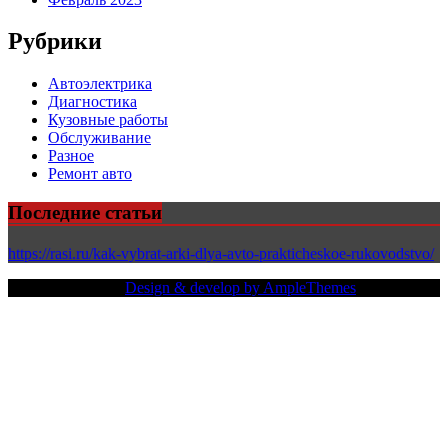
Рубрики
Автоэлектрика
Диагностика
Кузовные работы
Обслуживание
Разное
Ремонт авто
Последние статьи
https://rasi.ru/kak-vybrat-arki-dlya-avto-prakticheskoe-rukovodstvo/
Copy Right Text |
Design & develop by AmpleThemes