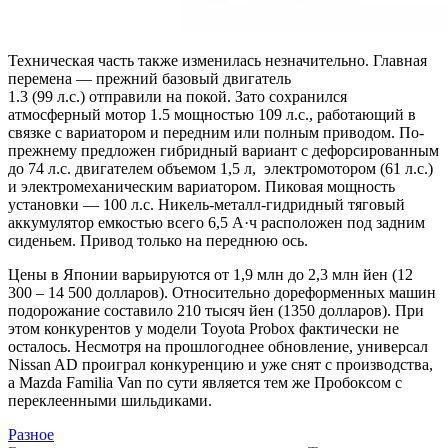
Техническая часть также изменилась незначительно. Главная
перемена — прежний базовый двигатель
1.3 (99 л.с.) отправили на покой. Зато сохранился
атмосферный мотор 1.5 мощностью 109 л.с., работающий в
связке с вариатором и передним или полным приводом. По-
прежнему предложен гибридный вариант с дефорсированным
до 74 л.с. двигателем объемом 1,5 л, электромотором (61 л.с.)
и электромеханическим вариатором. Пиковая мощность
установки — 100 л.с. Никель-металл-гидридный тяговый
аккумулятор емкостью всего 6,5 А·ч расположен под задним
сиденьем. Привод только на переднюю ось.
Цены в Японии варьируются от 1,9 млн до 2,3 млн йен (12
300 – 14 500 долларов). Относительно дореформенных машин
подорожание составило 210 тысяч йен (1350 долларов). При
этом конкурентов у модели Toyota Probox фактически не
осталось. Несмотря на прошлогоднее обновление, универсал
Nissan AD проиграл конкуренцию и уже снят с производства,
а Mazda Familia Van по сути является тем же Пробоксом с
переклеенными шильдиками.
Разное