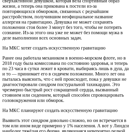
сверхактивной девушкой, которая вела спортивный образ
жизни, а теперь она прикована к постели из-за
повторяющихся обмороков, связанных с редчайшим
расстройством, получившим неофициальное название
аллергия на гравитацию. Девушка не может сохранять
положении стоя более 3 минут без того, чтобы не потерять
сознание. Из-за этого она уже не может без помощи мужа в
деле выполнении всех основных задач.
На МКС хотят создать искусственную гравитацию
Ранее она работала механиком в военно-морском флоте, но в
2018 году была комиссована по состоянию здоровья, и теперь
по 23 часа в сутки лежит в кровати, выбираясь лишь в душ, да
и то — принимает его в сидячем положении. Много лет она
пыталась выяснить, что с ней происходит, пока у девушки не
диагностировали синдром постуральной тахикардии. Это
чрезмерно быстрый рост сокращений сердца, вызванный
стоянием или сидением, который способен спровоцировать
головокружения или обморок.
На МКС планируют создать искусственную гравитацию
Выявить этот синдром довольно сложно, но он встречается в
том или ином виде примерно у 1% населения. А вот у Линдси
наиболее тяжёлая его форма, являющаяся невероятно редкой.