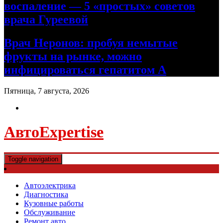
воспаление — 5 «простых» советов
врача Гуреевой
Врач Неронов: пробуя немытые
фрукты на рынке, можно
инфицироваться гепатитом А
Пятница, 7 августа, 2026
АвтоExpertise
Toggle navigation
Автоэлектрика
Диагностика
Кузовные работы
Обслуживание
Ремонт авто