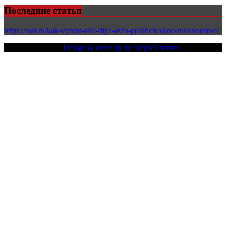
Последние статьи
https://rasi.ru/kak-vybrat-arki-dlya-avto-prakticheskoe-rukovodstvo/
Copy Right Text |
Design & develop by AmpleThemes