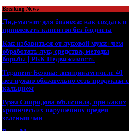
Skip
Breaking News
to
content
Лид-магнит для бизнеса: как создать и
привлекать клиентов без бюджета
Как избавиться от луковой мухи: чем
обработать лук, средства, методы
борьбы | РБК Недвижимость
Терапевт Белова: женщинам после 40
лет нужно обязательно есть продукты с
кальцием
Врач Свиридова объяснила, при каких
хронических нарушениях вреден
зеленый чай