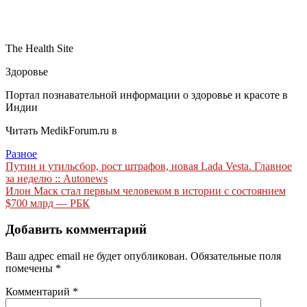
The Health Site
Здоровье
Портал познавательной информации о здоровье и красоте в
Индии
Читать MedikForum.ru в
Разное
Навигация
Путин и утильсбор, рост штрафов, новая Lada Vesta. Главное
за неделю :: Autonews
по
Илон Маск стал первым человеком в истории с состоянием
записям
$700 млрд — РБК
Добавить комментарий
Ваш адрес email не будет опубликован.
Обязательные поля
помечены
*
Комментарий
*