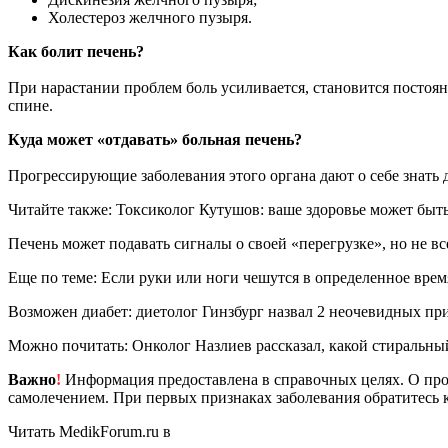
Холестероз желчного пузыря.
Как болит печень?
При нарастании проблем боль усиливается, становится постоя
спине.
Куда может «отдавать» больная печень?
Прогрессирующие заболевания этого органа дают о себе знать 
Читайте также: Токсиколог Кутушов: ваше здоровье может быт
Печень может подавать сигналы о своей «перегрузке», но не вс
Еще по теме: Если руки или ноги чешутся в определенное врем
Возможен диабет: диетолог Гинзбург назвал 2 неочевидных при
Можно почитать: Онколог Назлиев рассказал, какой стиральны
Важно
!
Информация предоставлена в справочных целях. О прот
самолечением. При первых признаках заболевания обратитесь к
Читать MedikForum.ru в