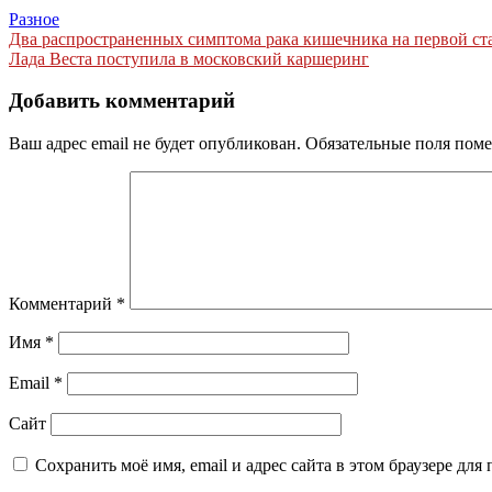
Разное
Навигация
Два распространенных симптома рака кишечника на первой ст
Лада Веста поступила в московский каршеринг
по
записям
Добавить комментарий
Ваш адрес email не будет опубликован.
Обязательные поля пом
Комментарий
*
Имя
*
Email
*
Сайт
Сохранить моё имя, email и адрес сайта в этом браузере д