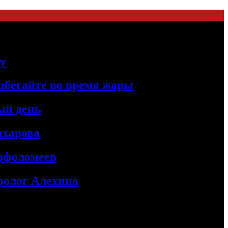
цу
збегайте во время жары
ый день
ахарова
рфоломеев
ролог Алехина