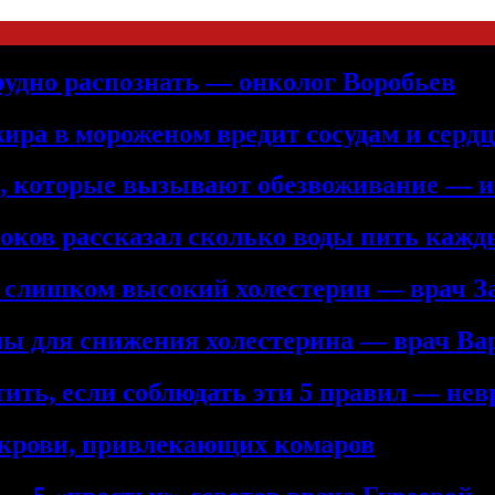
рудно распознать — онколог Воробьев
жира в мороженом вредит сосудам и серд
а, которые вызывают обезвоживание — и
троков рассказал сколько воды пить кажд
ь слишком высокий холестерин — врач З
ны для снижения холестерина — врач Ва
ить, если соблюдать эти 5 правил — нев
 крови, привлекающих комаров