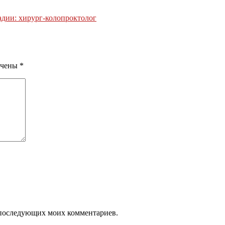
адии: хирург-колопроктолог
ечены
*
ля последующих моих комментариев.