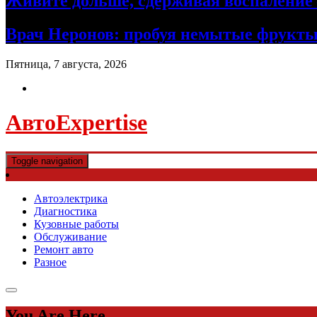
Живите дольше, сдерживая воспаление 
Врач Неронов: пробуя немытые фрукты
Пятница, 7 августа, 2026
АвтоExpertise
Toggle navigation
Автоэлектрика
Диагностика
Кузовные работы
Обслуживание
Ремонт авто
Разное
You Are Here