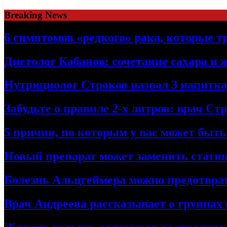
Skip
Breaking News
to
content
6 симптомов «редкого» рака, которые т
Диетолог Кабанов: сочетание сахара и 
Нутрициолог Строков назвал 3 напитк
Забудьте о правиле 2-х литров: врач С
5 причин, по которым у вас может быт
Новый препарат может заменить стати
Болезнь Альцгеймера можно предотврат
Врач Андреева рассказывает о группах