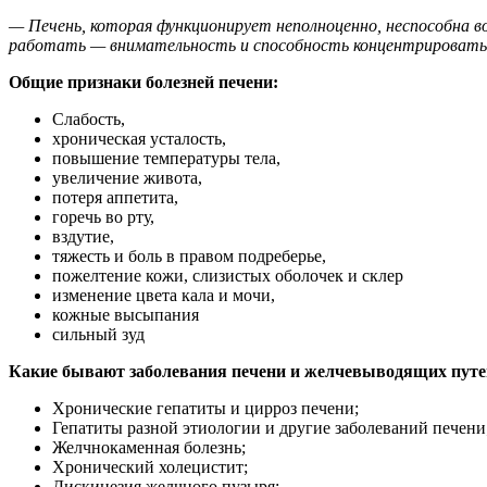
— Печень, которая функционирует неполноценно, неспособна во
работать — внимательность и способность концентрироватьс
Общие признаки болезней печени:
Слабость,
хроническая усталость,
повышение температуры тела,
увеличение живота,
потеря аппетита,
горечь во рту,
вздутие,
тяжесть и боль в правом подреберье,
пожелтение кожи, слизистых оболочек и склер
изменение цвета кала и мочи,
кожные высыпания
сильный зуд
Какие бывают заболевания печени и желчевыводящих путе
Хронические гепатиты и цирроз печени;
Гепатиты разной этиологии и другие заболеваний печени
Желчнокаменная болезнь;
Хронический холецистит;
Дискинезия желчного пузыря;