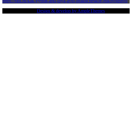
https://rasi.ru/kak-vybrat-arki-dlya-avto-prakticheskoe-rukovodstvo/
Copy Right Text |
Design & develop by AmpleThemes