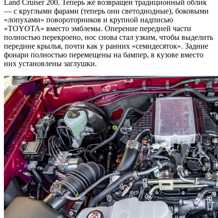
Land Cruiser 200. Теперь же возвращен традиционный облик
— с круглыми фарами (теперь они светодиодные), боковыми
«лопухами» повороторников и крупной надписью
«TOYOTA» вместо эмблемы. Оперение передней части
полностью перекроено, нос снова стал узким, чтобы выделить
передние крылья, почти как у ранних «семидесяток». Задние
фонари полностью перемещены на бампер, в кузове вместо
них установлены заглушки.