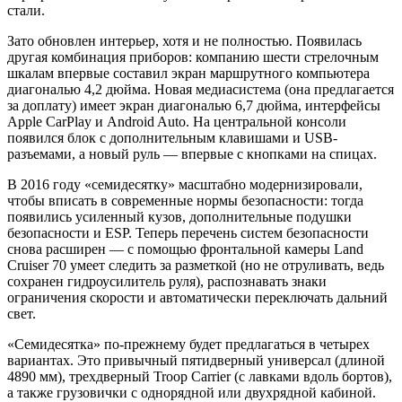
стали.
Зато обновлен интерьер, хотя и не полностью. Появилась
другая комбинация приборов: компанию шести стрелочным
шкалам впервые составил экран маршрутного компьютера
диагональю 4,2 дюйма. Новая медиасистема (она предлагается
за доплату) имеет экран диагональю 6,7 дюйма, интерфейсы
Apple CarPlay и Android Auto. На центральной консоли
появился блок с дополнительным клавишами и USB-
разъемами, а новый руль — впервые с кнопками на спицах.
В 2016 году «семидесятку» масштабно модернизировали,
чтобы вписать в современные нормы безопасности: тогда
появились усиленный кузов, дополнительные подушки
безопасности и ESP. Теперь перечень систем безопасности
снова расширен — с помощью фронтальной камеры Land
Cruiser 70 умеет следить за разметкой (но не отруливать, ведь
сохранен гидроусилитель руля), распознавать знаки
ограничения скорости и автоматически переключать дальний
свет.
«Семидесятка» по-прежнему будет предлагаться в четырех
вариантах. Это привычный пятидверный универсал (длиной
4890 мм), трехдверный Troop Carrier (с лавками вдоль бортов),
а также грузовички с однорядной или двухрядной кабиной.