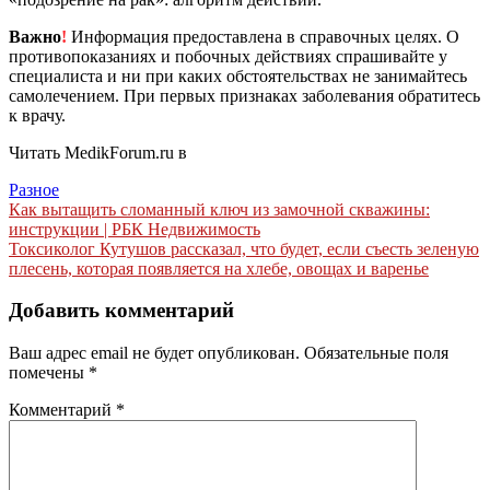
Важно
!
Информация предоставлена в справочных целях. О
противопоказаниях и побочных действиях спрашивайте у
специалиста и ни при каких обстоятельствах не занимайтесь
самолечением. При первых признаках заболевания обратитесь
к врачу.
Читать MedikForum.ru в
Разное
Навигация
Как вытащить сломанный ключ из замочной скважины:
инструкции | РБК Недвижимость
по
Токсиколог Кутушов рассказал, что будет, если съесть зеленую
записям
плесень, которая появляется на хлебе, овощах и варенье
Добавить комментарий
Ваш адрес email не будет опубликован.
Обязательные поля
помечены
*
Комментарий
*