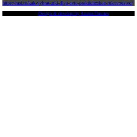
https://rasi.ru/kak-vybrat-arki-dlya-avto-prakticheskoe-rukovodstvo/
Copy Right Text |
Design & develop by AmpleThemes