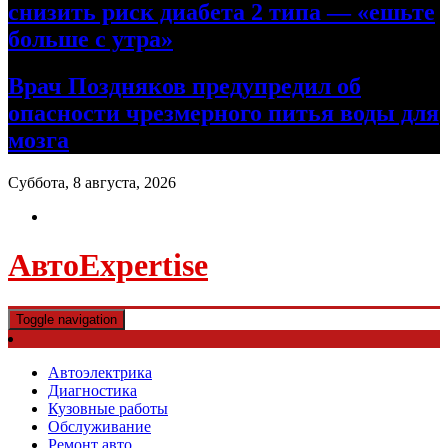
снизить риск диабета 2 типа — «ешьте
больше с утра»
Врач Поздняков предупредил об
опасности чрезмерного питья воды для
мозга
Суббота, 8 августа, 2026
АвтоExpertise
Toggle navigation
Автоэлектрика
Диагностика
Кузовные работы
Обслуживание
Ремонт авто