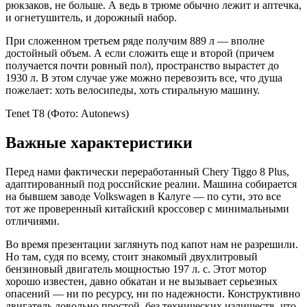
рюкзаков, не больше. А ведь в трюме обычно лежит и аптечка,
и огнетушитель, и дорожный набор.
При сложенном третьем ряде получим 889 л — вполне
достойный объем. А если сложить еще и второй (причем
получается почти ровный пол), пространство вырастет до
1930 л. В этом случае уже можно перевозить все, что душа
пожелает: хоть велосипеды, хоть стиральную машину.
Tenet T8
(Фото: Autonews)
Важные характеристики
Перед нами фактически переработанный Chery Tiggo 8 Plus,
адаптированный под российские реалии. Машина собирается
на бывшем заводе Volkswagen в Калуге — по сути, это все
тот же проверенный китайский кроссовер с минимальными
отличиями.
Во время презентации заглянуть под капот нам не разрешили.
Но там, судя по всему, стоит знакомый двухлитровый
бензиновый двигатель мощностью 197 л. с. Этот мотор
хорошо известен, давно обкатан и не вызывает серьезных
опасений — ни по ресурсу, ни по надежности. Конструктивно
двигатель довольно простой, без технических излишеств, что