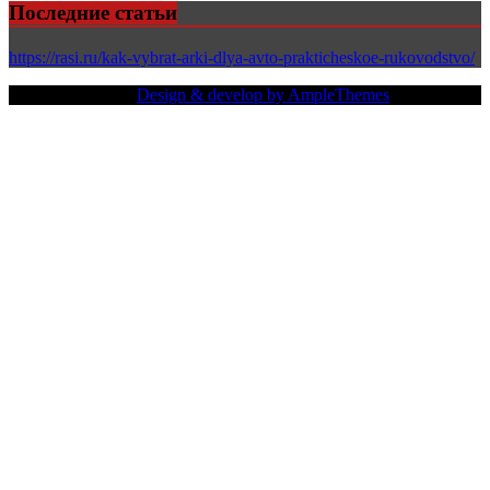
Последние статьи
https://rasi.ru/kak-vybrat-arki-dlya-avto-prakticheskoe-rukovodstvo/
Copy Right Text |
Design & develop by AmpleThemes