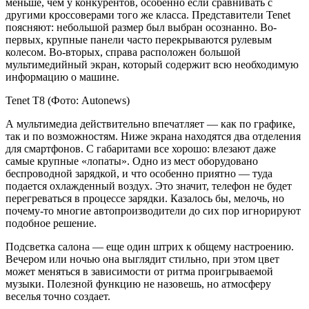
меньше, чем у конкурентов, особенно если сравнивать с
другими кроссоверами того же класса. Представители Tenet
поясняют: небольшой размер был выбран осознанно. Во-
первых, крупные панели часто перекрываются рулевым
колесом. Во-вторых, справа расположен большой
мультимедийный экран, который содержит всю необходимую
информацию о машине.
Tenet T8
(Фото: Autonews)
А мультимедиа действительно впечатляет — как по графике,
так и по возможностям. Ниже экрана находятся два отделения
для смартфонов. С габаритами все хорошо: влезают даже
самые крупные «лопаты». Одно из мест оборудовано
беспроводной зарядкой, и что особенно приятно — туда
подается охлажденный воздух. Это значит, телефон не будет
перегреваться в процессе зарядки. Казалось бы, мелочь, но
почему-то многие автопроизводители до сих пор игнорируют
подобное решение.
Подсветка салона — еще один штрих к общему настроению.
Вечером или ночью она выглядит стильно, при этом цвет
может меняться в зависимости от ритма проигрываемой
музыки. Полезной функцию не назовешь, но атмосферу
веселья точно создает.