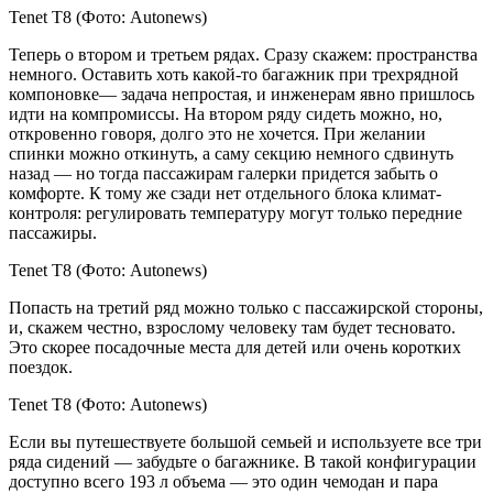
Tenet T8
(Фото: Autonews)
Теперь о втором и третьем рядах. Сразу скажем: пространства
немного. Оставить хоть какой-то багажник при трехрядной
компоновке— задача непростая, и инженерам явно пришлось
идти на компромиссы. На втором ряду сидеть можно, но,
откровенно говоря, долго это не хочется. При желании
спинки можно откинуть, а саму секцию немного сдвинуть
назад — но тогда пассажирам галерки придется забыть о
комфорте. К тому же сзади нет отдельного блока климат-
контроля: регулировать температуру могут только передние
пассажиры.
Tenet T8
(Фото: Autonews)
Попасть на третий ряд можно только с пассажирской стороны,
и, скажем честно, взрослому человеку там будет тесновато.
Это скорее посадочные места для детей или очень коротких
поездок.
Tenet T8
(Фото: Autonews)
Если вы путешествуете большой семьей и используете все три
ряда сидений — забудьте о багажнике. В такой конфигурации
доступно всего 193 л объема — это один чемодан и пара