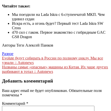
Читайте также:
Мы поездили на Lada Iskra с 6-ступенчатой МКП. Чем
удивил седан
Искра есть, а огонь будет? Первый тест Lada Iskra SW
Cross
470 сил с гаком. Первое знакомство с гибридным GAC
GS8 Dragon
Авторы Теги Алексей Панков
Разное
Навигация
Evolute будут собирать в России по полному циклу. Мы все
узнали :: Autonews
по
Названы самые «опасные» машины из Китая. Их чаще других
записям
разбивают в тотал :: Autonews
Добавить комментарий
Ваш адрес email не будет опубликован.
Обязательные поля
помечены
*
Комментарий
*