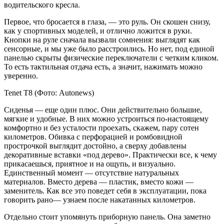
водительского кресла.
Первое, что бросается в глаза, — это руль. Он скошен снизу,
как у спортивных моделей, и отлично ложится в руки.
Кнопки на руле сначала вызвали сомнения: выглядят как
сенсорные, и мы уже было расстроились. Но нет, под единой
панелью скрыты физические переключатели с четким кликом.
То есть тактильная отдача есть, а значит, нажимать можно
уверенно.
Tenet T8
(Фото: Autonews)
Сиденья — еще один плюс. Они действительно большие,
мягкие и удобные. В них можно устроиться по-настоящему
комфортно и без усталости проехать, скажем, пару сотен
километров. Обивка с перфорацией и ромбовидной
прострочкой выглядит достойно, а сверху добавлены
декоративные вставки «под дерево». Практически все, к чему
прикасаешься, приятное и на ощупь, и визуально.
Единственный момент — отсутствие натуральных
материалов. Вместо дерева — пластик, вместо кожи —
заменитель. Как все это поведет себя в эксплуатации, пока
говорить рано— узнаем после накатанных километров.
Отдельно стоит упомянуть приборную панель. Она заметно