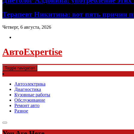
Диетолог Алдонина: употребление этих 
Терапевт Никитина: вот пять причин п
Четверг, 6 августа, 2026
АвтоExpertise
Toggle navigation
Автоэлектрика
Диагностика
Кузовные работы
Обслуживание
Ремонт авто
Разное
You Are Here