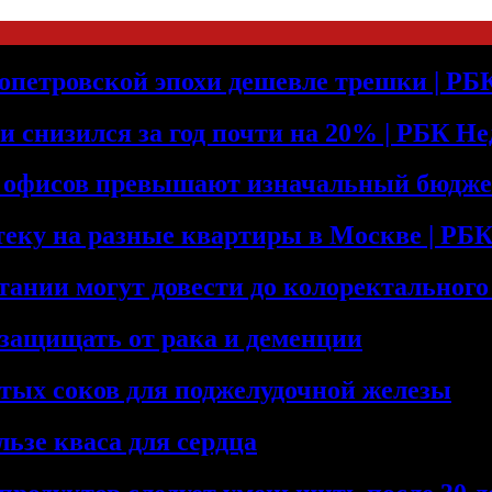
допетровской эпохи дешевле трешки | Р
и снизился за год почти на 20% | РБК Н
е офисов превышают изначальный бюдже
теку на разные квартиры в Москве | Р
тании могут довести до колоректального
 защищать от рака и деменции
тых соков для поджелудочной железы
льзе кваса для сердца