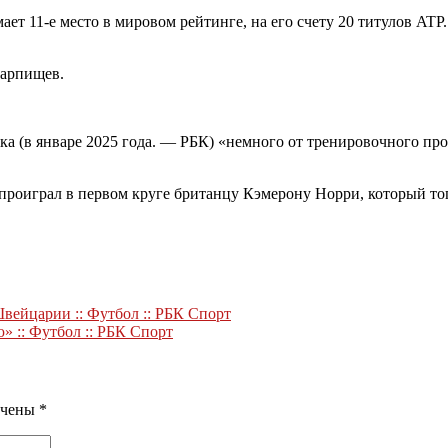
ает 11-е место в мировом рейтинге, на его счету 20 титулов AT
Тарпищев.
а (в январе 2025 года. — РБК) «немного от тренировочного проц
проиграл в первом круге британцу Кэмерону Норри, который тог
вейцарии :: Футбол :: РБК Спорт
 :: Футбол :: РБК Спорт
ечены
*