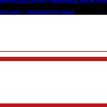
продуктов следует уменьшить после 30 л
ить воду с лимоном по утрам