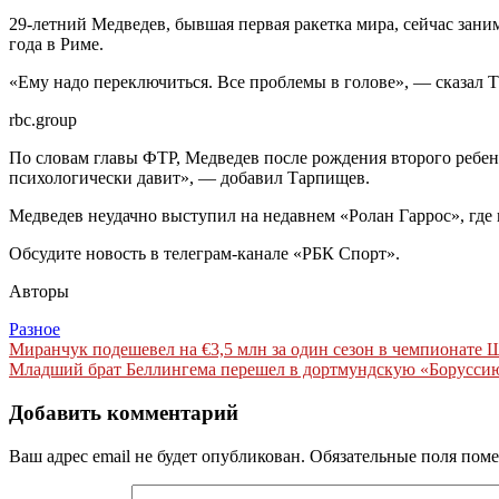
29-летний Медведев, бывшая первая ракетка мира, сейчас заним
года в Риме.
«Ему надо переключиться. Все проблемы в голове», — сказал 
rbc.group
По словам главы ФТР, Медведев после рождения второго ребенк
психологически давит», — добавил Тарпищев.
Медведев неудачно выступил на недавнем «Ролан Гаррос», где 
Обсудите новость в телеграм-канале «РБК Спорт».
Авторы
Разное
Навигация
Миранчук подешевел на €3,5 млн за один сезон в чемпионате Ш
Младший брат Беллингема перешел в дортмундскую «Боруссию»
по
записям
Добавить комментарий
Ваш адрес email не будет опубликован.
Обязательные поля пом