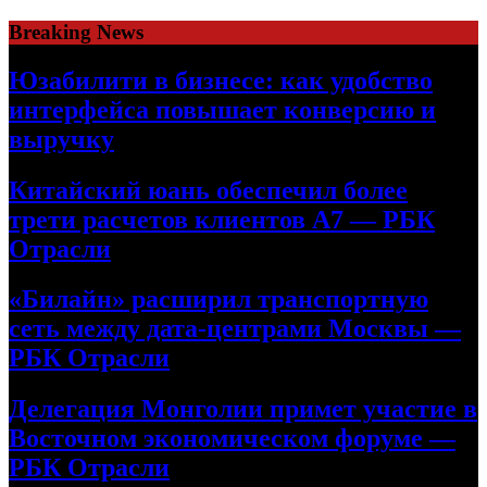
Skip
Breaking News
to
content
Юзабилити в бизнесе: как удобство
интерфейса повышает конверсию и
выручку
Китайский юань обеспечил более
трети расчетов клиентов А7 — РБК
Отрасли
«Билайн» расширил транспортную
сеть между дата-центрами Москвы —
РБК Отрасли
Делегация Монголии примет участие в
Восточном экономическом форуме —
РБК Отрасли