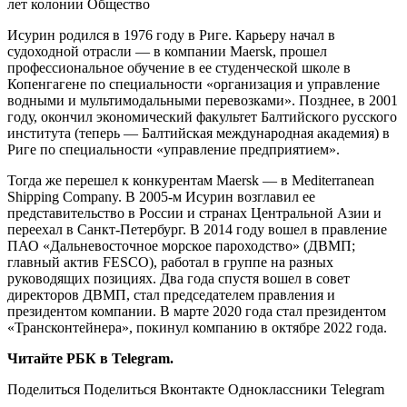
лет колонии
Общество
Исурин родился в 1976 году в Риге. Карьеру начал в
судоходной отрасли — в компании Maersk, прошел
профессиональное обучение в ее студенческой школе в
Копенгагене по специальности «организация и управление
водными и мультимодальными перевозками». Позднее, в 2001
году, окончил экономический факультет Балтийского русского
института (теперь — Балтийская международная академия) в
Риге по специальности «управление предприятием».
Тогда же перешел к конкурентам Maersk — в Mediterranean
Shipping Company. В 2005-м Исурин возглавил ее
представительство в России и странах Центральной Азии и
переехал в Санкт-Петербург. В 2014 году вошел в правление
ПАО «Дальневосточное морское пароходство» (ДВМП;
главный актив FESCO), работал в группе на разных
руководящих позициях. Два года спустя вошел в совет
директоров ДВМП, стал председателем правления и
президентом компании. В марте 2020 года стал президентом
«Трансконтейнера», покинул компанию в октябре 2022 года.
Читайте РБК в Telegram.
Поделиться
Поделиться Вконтакте Одноклассники Telegram