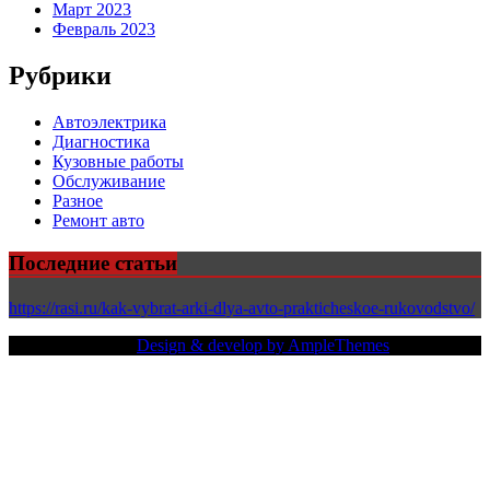
Март 2023
Февраль 2023
Рубрики
Автоэлектрика
Диагностика
Кузовные работы
Обслуживание
Разное
Ремонт авто
Последние статьи
https://rasi.ru/kak-vybrat-arki-dlya-avto-prakticheskoe-rukovodstvo/
Copy Right Text |
Design & develop by AmpleThemes