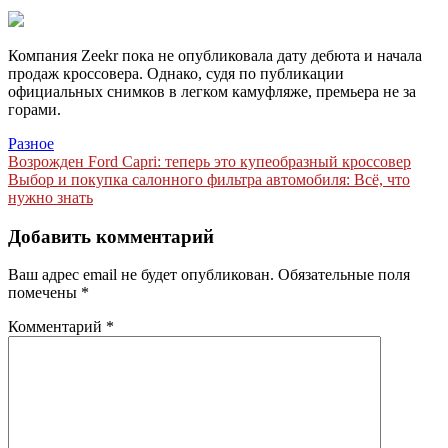
Компания Zeekr пока не опубликовала дату дебюта и начала
продаж кроссовера. Однако, судя по публикации
официальных снимков в легком камуфляже, премьера не за
горами.
Разное
Навигация
Возрожден Ford Capri: теперь это купеобразный кроссовер
Выбор и покупка салонного фильтра автомобиля: Всё, что
по
нужно знать
записям
Добавить комментарий
Ваш адрес email не будет опубликован.
Обязательные поля
помечены
*
Комментарий
*