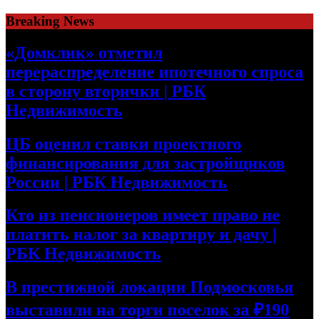
Skip
Breaking News
to
content
«Домклик» отметил
перераспределение ипотечного спроса
в сторону вторички | РБК
Недвижимость
ЦБ оценил ставки проектного
финансирования для застройщиков
России | РБК Недвижимость
Кто из пенсионеров имеет право не
платить налог за квартиру и дачу |
РБК Недвижимость
В престижной локации Подмосковья
выставили на торги поселок за ₽190