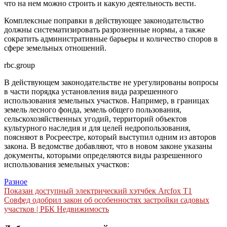
что на нем можно строить и какую деятельность вести.
Комплексные поправки в действующее законодательство
должны систематизировать разрозненные нормы, а также
сократить административные барьеры и количество споров в
сфере земельных отношений.
rbc.group
В действующем законодательстве не урегулированы вопросы
в части порядка установления вида разрешенного
использования земельных участков. Например, в границах
земель лесного фонда, земель общего пользования,
сельскохозяйственных угодий, территорий объектов
культурного наследия и для целей недропользования,
поясняют в Росреестре, который выступил одним из авторов
закона. В ведомстве добавляют, что в новом законе указаны
документы, которыми определяются виды разрешенного
использования земельных участков:
Разное
Навигация
Показан доступный электрический хэтчбек Arcfox T1
Совфед одобрил закон об особенностях застройки садовых
по
участков | РБК Недвижимость
записям