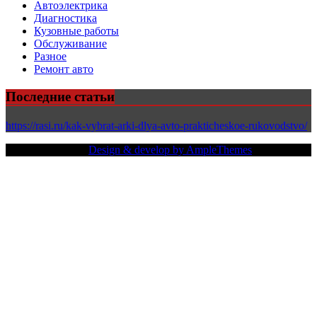
Автоэлектрика
Диагностика
Кузовные работы
Обслуживание
Разное
Ремонт авто
Последние статьи
https://rasi.ru/kak-vybrat-arki-dlya-avto-prakticheskoe-rukovodstvo/
Copy Right Text |
Design & develop by AmpleThemes