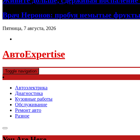
Живите дольше, сдерживая воспаление 
Врач Неронов: пробуя немытые фрукты
Пятница, 7 августа, 2026
АвтоExpertise
Toggle navigation
Автоэлектрика
Диагностика
Кузовные работы
Обслуживание
Ремонт авто
Разное
You Are Here