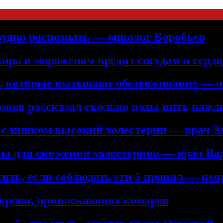
рудно распознать — онколог Воробьев
жира в мороженом вредит сосудам и серд
а, которые вызывают обезвоживание — и
троков рассказал сколько воды пить кажд
ь слишком высокий холестерин — врач З
ны для снижения холестерина — врач Ва
ить, если соблюдать эти 5 правил — нев
 крови, привлекающих комаров