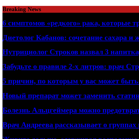
Skip
Breaking News
to
content
6 симптомов «редкого» рака, которые т
Диетолог Кабанов: сочетание сахара и 
Нутрициолог Строков назвал 3 напитк
Забудьте о правиле 2-х литров: врач С
5 причин, по которым у вас может быт
Новый препарат может заменить стати
Болезнь Альцгеймера можно предотврат
Врач Андреева рассказывает о группах