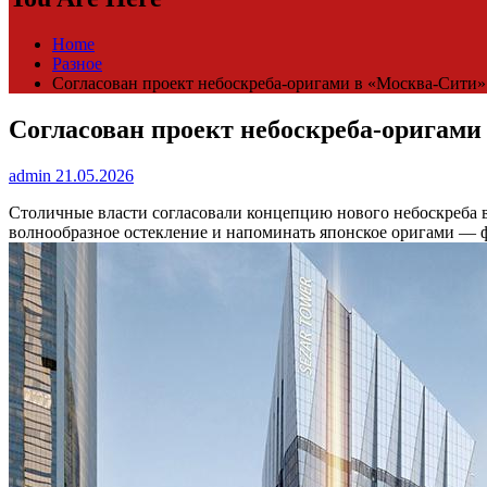
Home
Разное
Согласован проект небоскреба-оригами в «Москва-Cити»
Согласован проект небоскреба-оригами
admin
21.05.2026
Столичные власти согласовали концепцию нового небоскреба
волнообразное остекление и напоминать японское оригами — 