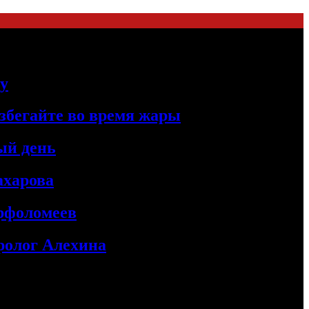
цу
збегайте во время жары
ый день
ахарова
рфоломеев
ролог Алехина