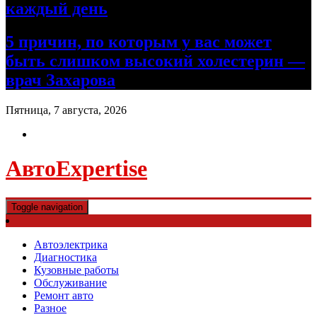
каждый день
5 причин, по которым у вас может
быть слишком высокий холестерин —
врач Захарова
Пятница, 7 августа, 2026
АвтоExpertise
Toggle navigation
Автоэлектрика
Диагностика
Кузовные работы
Обслуживание
Ремонт авто
Разное