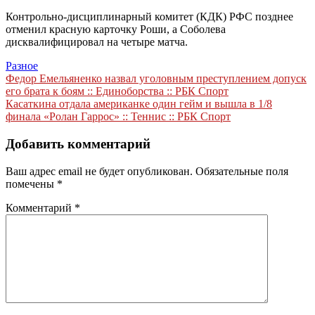
Контрольно-дисциплинарный комитет (КДК) РФС позднее
отменил красную карточку Роши, а Соболева
дисквалифицировал на четыре матча.
Разное
Навигация
Федор Емельяненко назвал уголовным преступлением допуск
его брата к боям :: Единоборства :: РБК Спорт
по
Касаткина отдала американке один гейм и вышла в 1/8
записям
финала «Ролан Гаррос» :: Теннис :: РБК Спорт
Добавить комментарий
Ваш адрес email не будет опубликован.
Обязательные поля
помечены
*
Комментарий
*