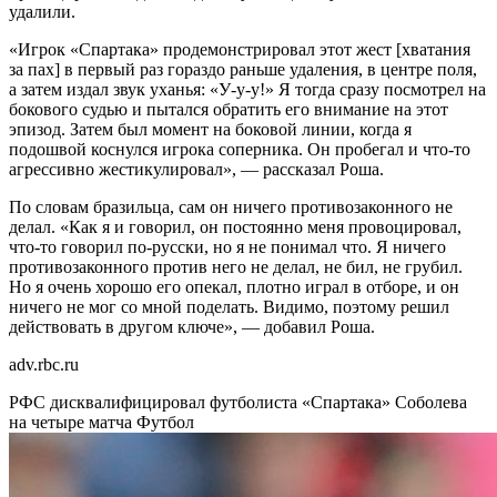
удалили.
«Игрок «Спартака» продемонстрировал этот жест [хватания
за пах] в первый раз гораздо раньше удаления, в центре поля,
а затем издал звук уханья: «У-у-у!» Я тогда сразу посмотрел на
бокового судью и пытался обратить его внимание на этот
эпизод. Затем был момент на боковой линии, когда я
подошвой коснулся игрока соперника. Он пробегал и что-то
агрессивно жестикулировал», — рассказал Роша.
По словам бразильца, сам он ничего противозаконного не
делал. «Как я и говорил, он постоянно меня провоцировал,
что-то говорил по-русски, но я не понимал что. Я ничего
противозаконного против него не делал, не бил, не грубил.
Но я очень хорошо его опекал, плотно играл в отборе, и он
ничего не мог со мной поделать. Видимо, поэтому решил
действовать в другом ключе», — добавил Роша.
adv.rbc.ru
РФС дисквалифицировал футболиста «Спартака» Соболева
на четыре матча
Футбол