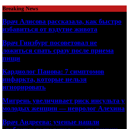
Skip
Breaking News
to
content
Врач Алисова рассказала, как быстро
избавиться от вздутие живота
Врач Гинзбург посоветовал не
ложиться спать сразу после приема
пищи
Кардиолог Панова: 7 симптомов
инфаркта, которые нельзя
игнорировать
Мигрень увеличивает риск инсульта у
молодых женщин — невролог Алехина
Врач Андреева: ученые нашли