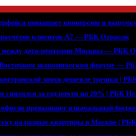
терфейса повышает конверсию и выручк
 расчетов клиентов А7 — РБК Отрасли
ь между дата-центрами Москвы — РБК О
 Восточном экономическом форуме — Р
допетровской эпохи дешевле трешки | Р
и снизился за год почти на 20% | РБК Н
е офисов превышают изначальный бюдже
теку на разные квартиры в Москве | Р