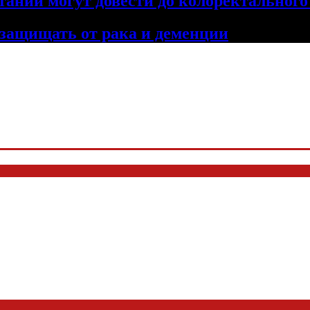
тании могут довести до колоректального
 защищать от рака и деменции