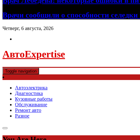
Врач Лебедева: некоторые ошибки в пи
Врачи сообщили о способности селедки
Четверг, 6 августа, 2026
АвтоExpertise
Toggle navigation
Автоэлектрика
Диагностика
Кузовные работы
Обслуживание
Ремонт авто
Разное
You Are Here