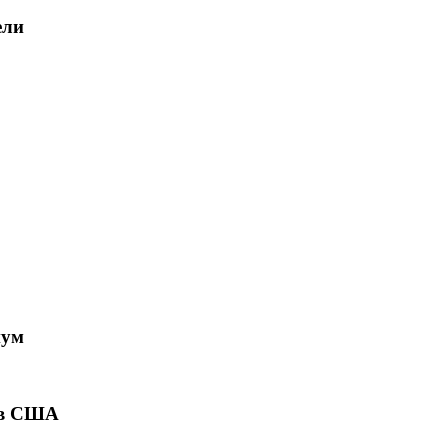
ели
иум
о в США