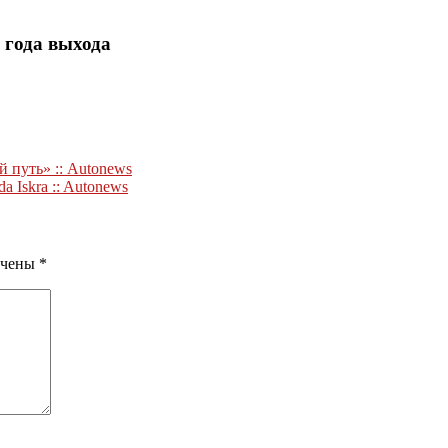
 года выхода
 путь» :: Autonews
 Iskra :: Autonews
ечены
*