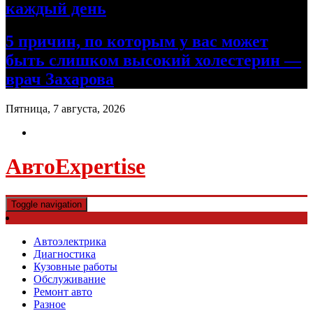
каждый день
5 причин, по которым у вас может
быть слишком высокий холестерин —
врач Захарова
Пятница, 7 августа, 2026
АвтоExpertise
Toggle navigation
Автоэлектрика
Диагностика
Кузовные работы
Обслуживание
Ремонт авто
Разное