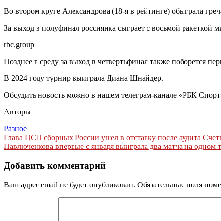
Во втором круге Александрова (18-я в рейтинге) обыграла греча
За выход в полуфинал россиянка сыграет с восьмой ракеткой м
rbc.group
Позднее в среду за выход в четвертьфинал также поборется пер
В 2024 году турнир выиграла Диана Шнайдер.
Обсудить новость можно в нашем телеграм-канале «РБК Спорт
Авторы
Разное
Навигация
Глава ЦСП сборных России ушел в отставку после аудита Счетн
Павлюченкова впервые с января выиграла два матча на одном т
по
записям
Добавить комментарий
Ваш адрес email не будет опубликован.
Обязательные поля пом