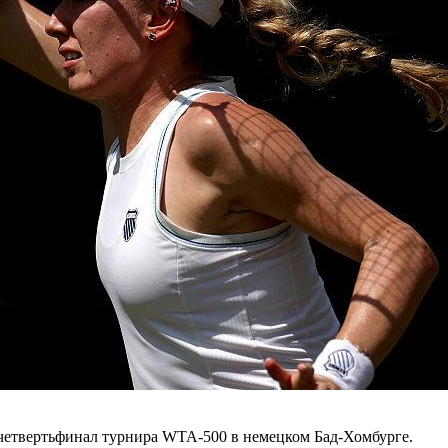
 четвертьфинал турнира WTA-500 в немецком Бад-Хомбурге.