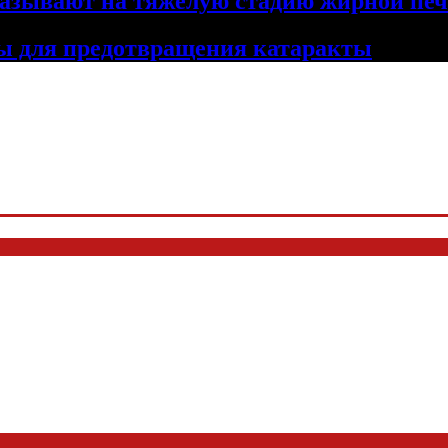
указывают на тяжелую стадию жирной п
ты для предотвращения катаракты