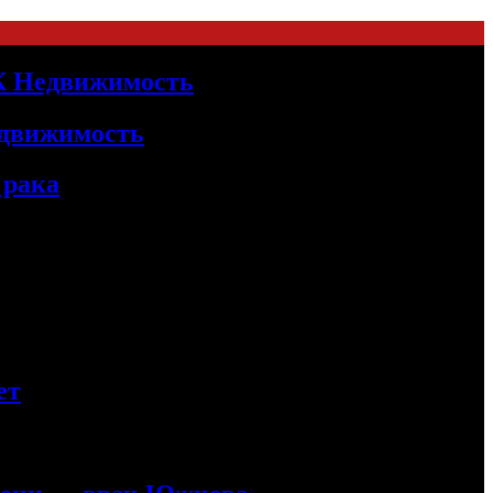
БК Недвижимость
едвижимость
 рака
ет