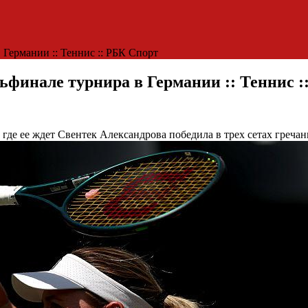
 Германии :: Теннис :: РБК Спорт
ьфинале турнира в Германии :: Теннис :
 где ее ждет Свентек
Александрова победила в трех сетах греча