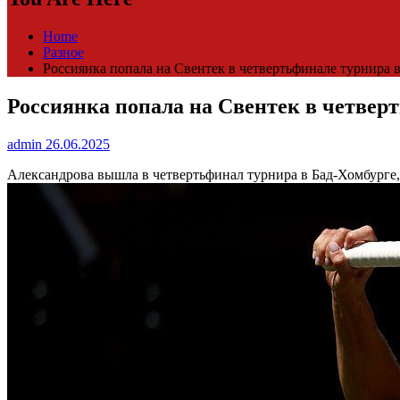
Home
Разное
Россиянка попала на Свентек в четвертьфинале турнира в
Россиянка попала на Свентек в четверт
admin
26.06.2025
Александрова вышла в четвертьфинал турнира в Бад-Хомбурге,