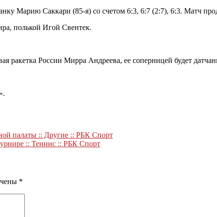
нку Марию Саккари (85-я) со счетом 6:3, 6:7 (2:7), 6:3. Матч пр
ира, полькой Игой Свентек.
вая ракетка России Мирра Андреева, ее соперницей будет датчанк
».
ой палаты :: Другие :: РБК Спорт
урнире :: Теннис :: РБК Спорт
ечены
*