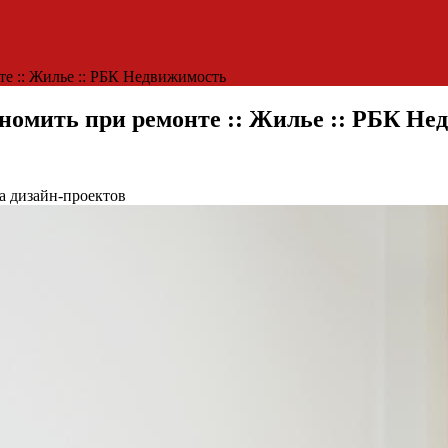
те :: Жилье :: РБК Недвижимость
ономить при ремонте :: Жилье :: РБК Н
ка дизайн-проектов