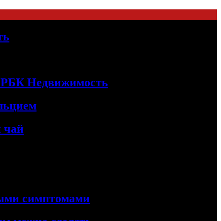
ть
 | РБК Недвижимость
альцием
 чай
ными симптомами