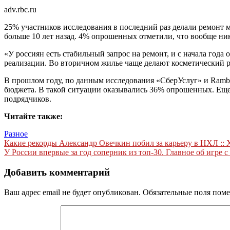
adv.rbc.ru
25% участников исследования в последний раз делали ремонт м
больше 10 лет назад. 4% опрошенных отметили, что вообще ник
«У россиян есть стабильный запрос на ремонт, и с начала года
реализации. Во вторичном жилье чаще делают косметический 
В прошлом году, по данным исследования «СберУслуг» и Rambl
бюджета. В такой ситуации оказывались 36% опрошенных. Еще
подрядчиков.
Читайте также:
Разное
Навигация
Какие рекорды Александр Овечкин побил за карьеру в НХЛ :: 
У России впервые за год соперник из топ-30. Главное об игре с
по
записям
Добавить комментарий
Ваш адрес email не будет опубликован.
Обязательные поля пом