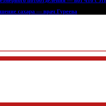
змерного потоотделения — вот что с эт
шение сахара — врач Гуреева