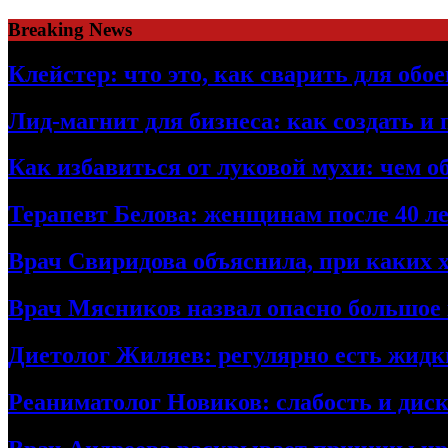
Skip
Breaking News
to
content
Клейстер: что это, как сварить для об
Лид-магнит для бизнеса: как создать и
Как избавиться от луковой мухи: чем о
Терапевт Белова: женщинам после 40 ле
Врач Свиридова объяснила, при каких 
Врач Мясников назвал опасно большое
Диетолог Жиляев: регулярно есть жидк
Реаниматолог Новиков: слабость и дис