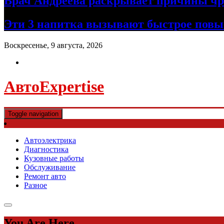
Врач Андреева раскрывает причины чре
Эти 3 напитка вызывают быстрое повы
Воскресенье, 9 августа, 2026
АвтоExpertise
Toggle navigation
Автоэлектрика
Диагностика
Кузовные работы
Обслуживание
Ремонт авто
Разное
You Are Here