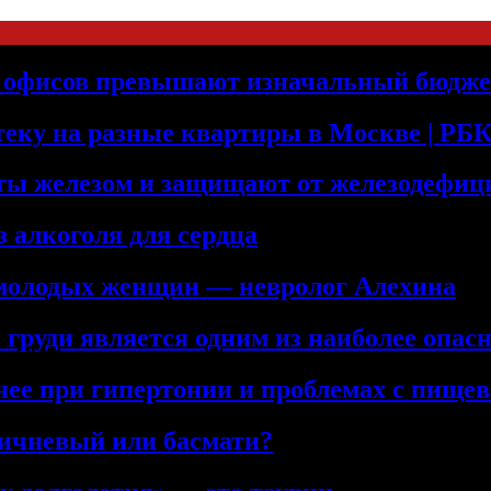
е офисов превышают изначальный бюдже
теку на разные квартиры в Москве | Р
аты железом и защищают от железодефиц
 алкоголя для сердца
 молодых женщин — невролог Алехина
 груди является одним из наиболее опа
ьнее при гипертонии и проблемах с пище
ричневый или басмати?