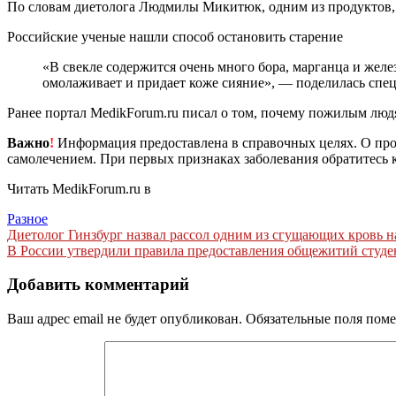
По словам диетолога Людмилы Микитюк, одним из продуктов, з
Российские ученые нашли способ остановить старение
«В свекле содержится очень много бора, марганца и жел
омолаживает и придает коже сияние», — поделилась спец
Ранее портал MedikForum.ru писал о том, почему пожилым люд
Важно
!
Информация предоставлена в справочных целях. О прот
самолечением. При первых признаках заболевания обратитесь к
Читать MedikForum.ru в
Разное
Навигация
Диетолог Гинзбург назвал рассол одним из сгущающих кровь н
В России утвердили правила предоставления общежитий студе
по
записям
Добавить комментарий
Ваш адрес email не будет опубликован.
Обязательные поля пом