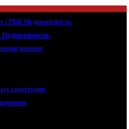
т | РБК Недвижимость
БК Недвижимость
итной анемии
сных симптомов
варением