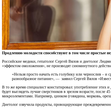
Продлению молодости способствуют в том числе простые нед
Российские медики, гепатолог Сергей Вялов и диетолог
Людмил
«эффектом омоложения», не производят сиюминутного действия
«Нельзя просто начать есть голубику или чернослив – и 
разнообразное питание», — заявил Сергей Вялов «Извес
В то же время специалист констатировал: употребление этих и
будет выглядеть лучше сверстников в зрелом возрасте, после 4
микроэлементами. Например, цинком (говядина, морковь, орехи
Диетолог озвучила продукты, провоцирующие преждевременно