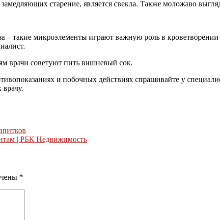
амедляющих старение, является свекла. Также моложаво выгляд
еза – такие микроэлементы играют важную роль в кроветворении
иалист.
ям врачи советуют пить вишневый сок.
ивопоказаниях и побочных действиях спрашивайте у специалист
 врачу.
апитков
нтам | РБК Недвижимость
ечены
*