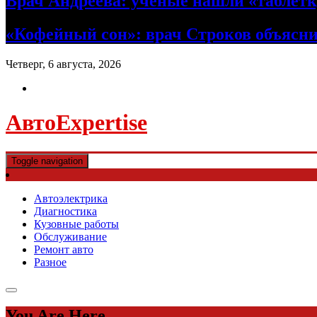
Врач Андреева: ученые нашли «таблетк
«Кофейный сон»: врач Строков объясни
Четверг, 6 августа, 2026
АвтоExpertise
Toggle navigation
Автоэлектрика
Диагностика
Кузовные работы
Обслуживание
Ремонт авто
Разное
You Are Here