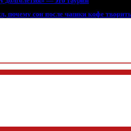
у долголетия» — это таурин
л, почему сон после чашки кофе творить