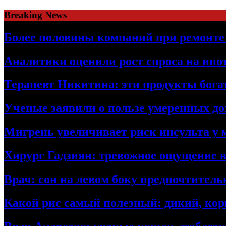
Skip
Breaking News
to
content
Более половины компаний при ремонт
Аналитики оценили рост спроса на ипо
Терапевт Никитина: эти продукты бог
Ученые заявили о пользе умеренных доз
Мигрень увеличивает риск инсульта у
Хирург Гадзиян: тревожное ощущение в
Врач: сон на левом боку предпочтител
Какой рис самый полезный: дикий, ко