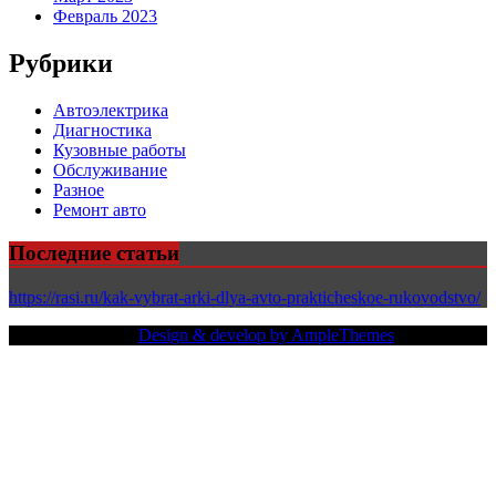
Февраль 2023
Рубрики
Автоэлектрика
Диагностика
Кузовные работы
Обслуживание
Разное
Ремонт авто
Последние статьи
https://rasi.ru/kak-vybrat-arki-dlya-avto-prakticheskoe-rukovodstvo/
Copy Right Text |
Design & develop by AmpleThemes