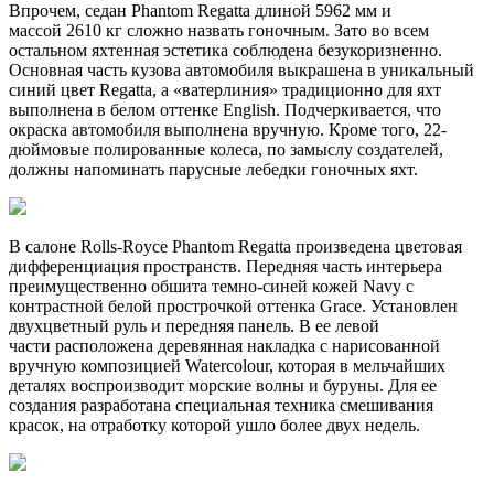
Впрочем, седан Phantom Regatta длиной 5962 мм и
массой 2610 кг сложно назвать гоночным. Зато во всем
остальном яхтенная эстетика соблюдена безукоризненно.
Основная часть кузова автомобиля выкрашена в уникальный
синий цвет Regatta, а «ватерлиния» традиционно для яхт
выполнена в белом оттенке English. Подчеркивается, что
окраска автомобиля выполнена вручную. Кроме того, 22-
дюймовые полированные колеса, по замыслу создателей,
должны напоминать парусные лебедки гоночных яхт.
В салоне Rolls-Royce Phantom Regatta произведена цветовая
дифференциация пространств. Передняя часть интерьера
преимущественно обшита темно-синей кожей Navy с
контрастной белой прострочкой оттенка Grace. Установлен
двухцветный руль и передняя панель. В ее левой
части расположена деревянная накладка с нарисованной
вручную композицией Watercolour, которая в мельчайших
деталях воспроизводит морские волны и буруны. Для ее
создания разработана специальная техника смешивания
красок, на отработку которой ушло более двух недель.