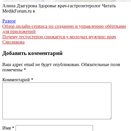
Алина Дзагурова Здоровье врач-гастроэнтеролог
Читать
MedikForum.ru в
Разное
Навигация
Обзор онлайн-сервиса по созданию и управлению обёртками
для приложений
по
Почему тестостерон снижается у молодых мужчин: врач
записям
Смоликова
Добавить комментарий
Ваш адрес email не будет опубликован.
Обязательные поля
помечены
*
Комментарий
*
Имя
*