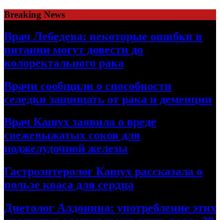
Skip
Breaking News
to
content
Врач Лебедева: некоторые ошибки в
питании могут довести до
колоректального рака
Врачи сообщили о способности
селедки защищать от рака и деменции
Врач Кашух заявила о вреде
свежевыжатых соков для
поджелудочной железы
Гастроэнтеролог Кашух рассказала о
пользе кваса для сердца
Диетолог Алдонина: употребление этих