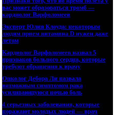
Признаки того, что во время полета у
вас может образоваться тромб —
кардиолог Варфоломеев
Эксперт Юлия Клоуда: некоторым
людям прием витамина D нужен даже
летом
Кардиолог Варфоломеев назвал 5
признаков больного сердца, которые
требуют обращения к врачу
Онколог Дебора Ли назвала
возможным симптомом рака
усиливающуюся ночью боль
4 серьезных заболевания, которые
поражают молодых людей — врач