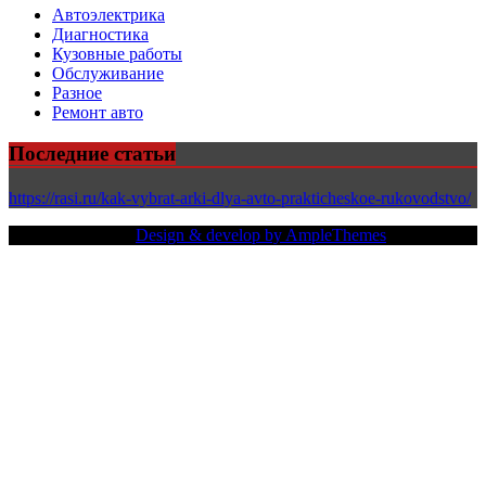
Автоэлектрика
Диагностика
Кузовные работы
Обслуживание
Разное
Ремонт авто
Последние статьи
https://rasi.ru/kak-vybrat-arki-dlya-avto-prakticheskoe-rukovodstvo/
Copy Right Text |
Design & develop by AmpleThemes