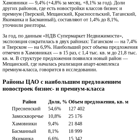
Хамовники — 9,4% (+4,8% за месяц, +8,1% за год). Доли
других районов, где есть новостройки классов бизнес и
премиум (Тверской, Мещанский, Красносельский, Таганский,
Якиманка и Басманный), составляют от 1,4% до 8,1%,
уточнили риелторы.
За год, по данным «НДВ Супермаркет Недвижимости»,
экспозиция сократилась в двух районах: Таганском — на 7,4%
и Тверском — на 6,9%. Наибольший рост объема предложения
отмечен в Хамовниках — в 15 раз, с 1,4 тыс. кв. м до 21,8 тыс.
кв. м. В структуре предложения появился новый район —
Мещанский, где началась реализация апарт-комплекса
премиум-класса, говорится в исследовании.
Районы ЦАО с наибольшим предложением
новостроек бизнес- и премиум-класса
Район
Доля, %
Объем предложения, кв. м
Пресненский
54,6%
127 402
Замоскворечье
10,8%
25 176
Хамовники
9,4%
21 848
Басманный
8,1%
18 999
Якиманка
6,6%
15 342