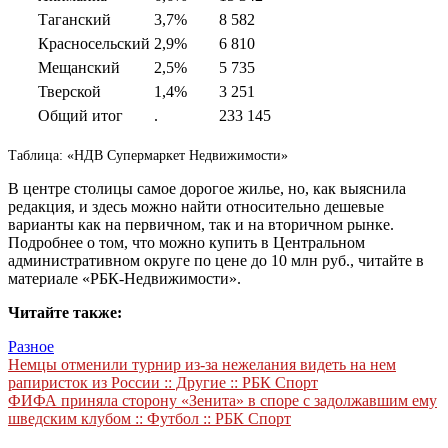
Таганский
3,7%
8 582
Красносельский
2,9%
6 810
Мещанский
2,5%
5 735
Тверской
1,4%
3 251
Общий итог
.
233 145
Таблица: «НДВ Супермаркет Недвижимости»
В центре столицы самое дорогое жилье, но, как выяснила
редакция, и здесь можно найти относительно дешевые
варианты как на первичном, так и на вторичном рынке.
Подробнее о том, что можно купить в Центральном
административном округе по цене до 10 млн руб., читайте в
материале «РБК-Недвижимости».
Читайте также:
Разное
Навигация
Немцы отменили турнир из-за нежелания видеть на нем
рапиристок из России :: Другие :: РБК Спорт
по
ФИФА приняла сторону «Зенита» в споре с задолжавшим ему
записям
шведским клубом :: Футбол :: РБК Спорт