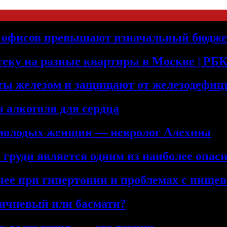
е офисов превышают изначальный бюдже
теку на разные квартиры в Москве | Р
аты железом и защищают от железодефиц
 алкоголя для сердца
 молодых женщин — невролог Алехина
 груди является одним из наиболее опа
ьнее при гипертонии и проблемах с пище
ричневый или басмати?