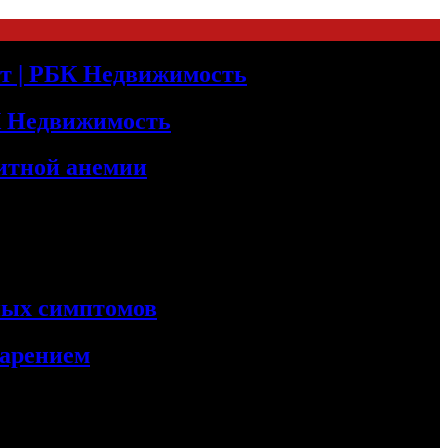
т | РБК Недвижимость
БК Недвижимость
итной анемии
сных симптомов
варением