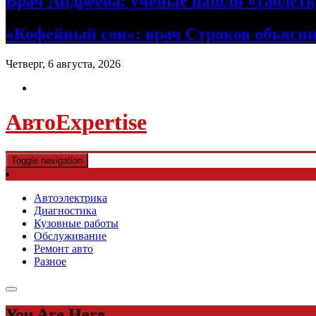
Врач Андреева: ученые нашли «таблетк
«Кофейный сон»: врач Строков объясни
Четверг, 6 августа, 2026
АвтоExpertise
Toggle navigation
Автоэлектрика
Диагностика
Кузовные работы
Обслуживание
Ремонт авто
Разное
You Are Here