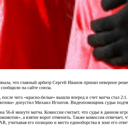
нала, что главный арбитр Сергей Иванов принял неверное решен
 сообщили на сайте союза.
 после чего «красно-белые» вышли вперед и счет матча стал 2:
омотива» допустил Михаил Игнатов. Видеопомощник судьи подт
а 56-й минуте матча. Комиссия считает, что судье в данном иг
омотив», а взятие ворот отменить. Также комиссия отмечает, ч
AR, учитывая его позицию и место единоборства в зоне его отв