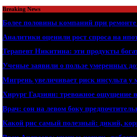
Skip
Breaking News
to
content
Более половины компаний при ремонт
Аналитики оценили рост спроса на ипо
Терапевт Никитина: эти продукты бог
Ученые заявили о пользе умеренных доз
Мигрень увеличивает риск инсульта у
Хирург Гадзиян: тревожное ощущение в
Врач: сон на левом боку предпочтител
Какой рис самый полезный: дикий, ко