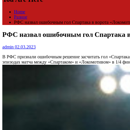
Home
Разное
РФС назвал ошибочным гол Спартака в ворота «Локомоти
РФС назвал ошибочным гол Спартака в 
admin
02.03.2023
В РФС признали ошибочным решение засчитать гол «Спартака
эпизодах матча между «Спартаком» и «Локомотивом» в 1/4 фи