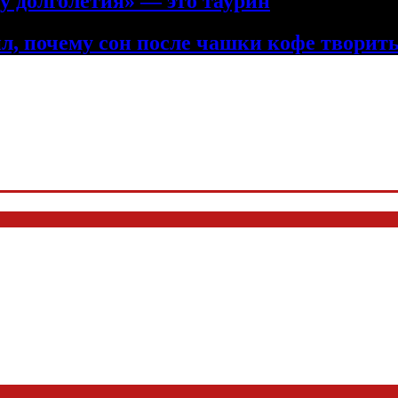
у долголетия» — это таурин
л, почему сон после чашки кофе творить