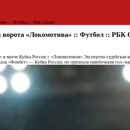
ва» :: Футбол :: РБК Спорт
ворота «Локомотива» :: Футбол :: РБК 
» в матче Кубка России с «Локомотивом»
Экспертно-судейская к
нала «Фонбет» — Кубка России, но признала ошибочным гол «к