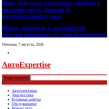
Врач Лебедева: некоторые ошибки в
питании могут довести до
колоректального рака
Врачи сообщили о способности
селедки защищать от рака и деменции
Пятница, 7 августа, 2026
АвтоExpertise
Toggle navigation
Автоэлектрика
Диагностика
Кузовные работы
Обслуживание
Ремонт авто