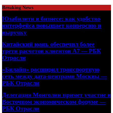
Skip
Breaking News
to
content
Юзабилити в бизнесе: как удобство
интерфейса повышает конверсию и
выручку
Китайский юань обеспечил более
трети расчетов клиентов А7 — РБК
Отрасли
«Билайн» расширил транспортную
сеть между дата-центрами Москвы —
РБК Отрасли
Делегация Монголии примет участие в
Восточном экономическом форуме —
РБК Отрасли