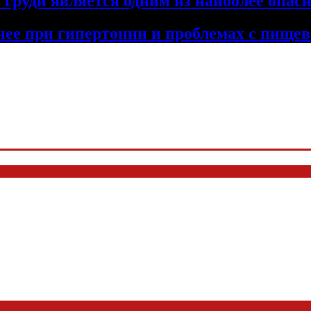
 груди является одним из наиболее опа
ьнее при гипертонии и проблемах с пище