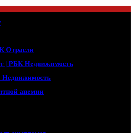
у
БК Отрасли
т | РБК Недвижимость
БК Недвижимость
итной анемии