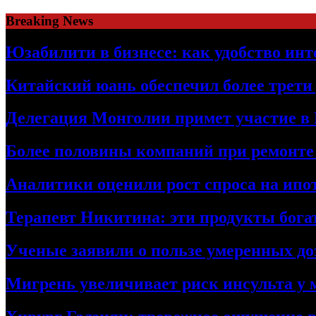
Skip
Breaking News
to
content
Юзабилити в бизнесе: как удобство ин
Китайский юань обеспечил более трети
Делегация Монголии примет участие в
Более половины компаний при ремонт
Аналитики оценили рост спроса на ипо
Терапевт Никитина: эти продукты бог
Ученые заявили о пользе умеренных доз
Мигрень увеличивает риск инсульта у