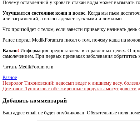
Почему оставленный у кровати стакан воды может вызывать т
Улучшается состояние кожи и волос.
Когда мы пьем достаточ
или загрязнений, а волосы делает тусклыми и ломкими.
Что произойдет с телом, если завести привычку начинать день 
Ранее портал MedikForum.ru писал о том, почему каша на молок
Важно
!
Информация предоставлена в справочных целях. О прот
самолечением. При первых признаках заболевания обратитесь к
Читать MedikForum.ru в
Разное
Навигация
Невролог Тихоновский: недосып ведет к лишнему весу, болезня
Диетолог Лушникова: обезжиренные продукты могут довести 
по
записям
Добавить комментарий
Ваш адрес email не будет опубликован.
Обязательные поля пом