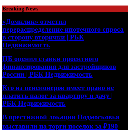
Skip
Breaking News
to
content
«Домклик» отметил
перераспределение ипотечного спроса
в сторону вторички | РБК
Недвижимость
ЦБ оценил ставки проектного
финансирования для застройщиков
России | РБК Недвижимость
Кто из пенсионеров имеет право не
платить налог за квартиру и дачу |
РБК Недвижимость
В престижной локации Подмосковья
выставили на торги поселок за ₽190