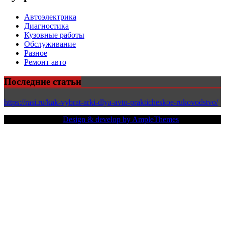
Автоэлектрика
Диагностика
Кузовные работы
Обслуживание
Разное
Ремонт авто
Последние статьи
https://rasi.ru/kak-vybrat-arki-dlya-avto-prakticheskoe-rukovodstvo/
Copy Right Text |
Design & develop by AmpleThemes