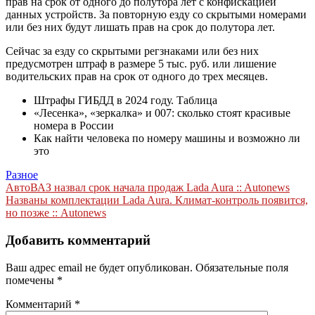
прав на срок от одного до полутора лет с конфискацией
данных устройств. За повторную езду со скрытыми номерами
или без них будут лишать прав на срок до полутора лет.
Сейчас за езду со скрытыми регзнаками или без них
предусмотрен штраф в размере 5 тыс. руб. или лишение
водительских прав на срок от одного до трех месяцев.
Штрафы ГИБДД в 2024 году. Таблица
«Лесенка», «зеркалка» и 007: сколько стоят красивые
номера в России
Как найти человека по номеру машины и возможно ли
это
Разное
Навигация
АвтоВАЗ назвал срок начала продаж Lada Aura :: Autonews
Названы комплектации Lada Aura. Климат-контроль появится,
по
но позже :: Autonews
записям
Добавить комментарий
Ваш адрес email не будет опубликован.
Обязательные поля
помечены
*
Комментарий
*