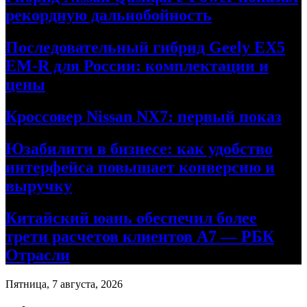
рекордную дальнобойность
Последовательный гибрид Geely EX5
EM-R для России: комплектации и
цены
Кроссовер Nissan NX7: первый показ
Юзабилити в бизнесе: как удобство
интерфейса повышает конверсию и
выручку
Китайский юань обеспечил более
трети расчетов клиентов А7 — РБК
Отрасли
Пятница, 7 августа, 2026