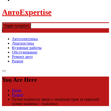
АвтоExpertise
Toggle navigation
Автоэлектрика
Диагностика
Кузовные работы
Обслуживание
Ремонт авто
Разное
You Are Here
Home
Разное
Путин подписал закон о лишении прав за скрытый
номер машины :: Autonews