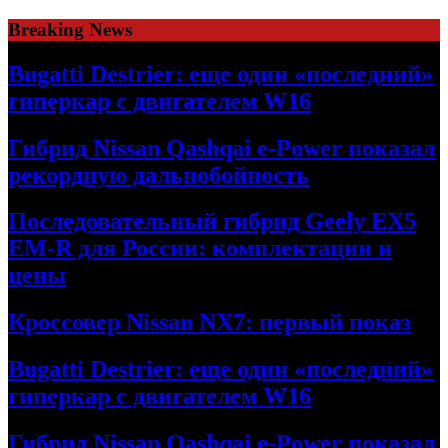
Skip
Breaking News
to
content
Bugatti Destrier: еще один «последний»
гиперкар с двигателем W16
Гибрид Nissan Qashqai e-Power показал
рекордную дальнобойность
Последовательный гибрид Geely EX5
EM-R для России: комплектации и
цены
Кроссовер Nissan NX7: первый показ
Bugatti Destrier: еще один «последний»
гиперкар с двигателем W16
Гибрид Nissan Qashqai e-Power показал