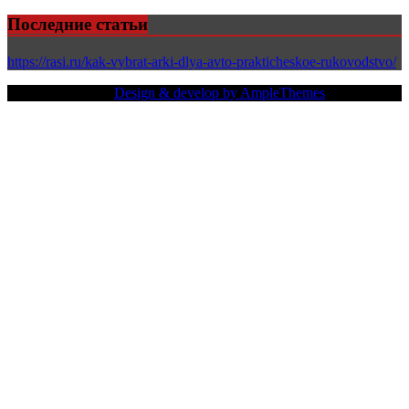
Последние статьи
https://rasi.ru/kak-vybrat-arki-dlya-avto-prakticheskoe-rukovodstvo/
Copy Right Text |
Design & develop by AmpleThemes