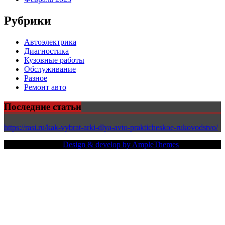
Рубрики
Автоэлектрика
Диагностика
Кузовные работы
Обслуживание
Разное
Ремонт авто
Последние статьи
https://rasi.ru/kak-vybrat-arki-dlya-avto-prakticheskoe-rukovodstvo/
Copy Right Text |
Design & develop by AmpleThemes