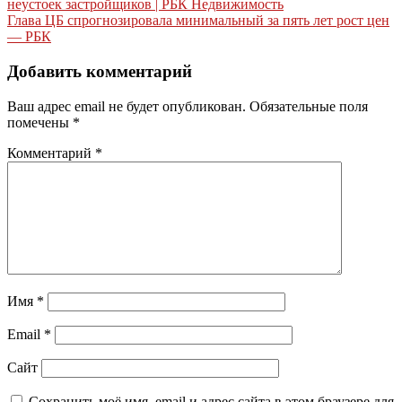
неустоек застройщиков | РБК Недвижимость
по
Глава ЦБ спрогнозировала минимальный за пять лет рост цен
записям
— РБК
Добавить комментарий
Ваш адрес email не будет опубликован.
Обязательные поля
помечены
*
Комментарий
*
Имя
*
Email
*
Сайт
Сохранить моё имя, email и адрес сайта в этом браузере для