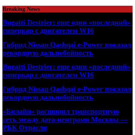
Skip
Breaking News
to
content
Bugatti Destrier: еще один «последний»
гиперкар с двигателем W16
Гибрид Nissan Qashqai e-Power показал
рекордную дальнобойность
Bugatti Destrier: еще один «последний»
гиперкар с двигателем W16
Гибрид Nissan Qashqai e-Power показал
рекордную дальнобойность
«Билайн» расширил транспортную
сеть между дата-центрами Москвы —
РБК Отрасли