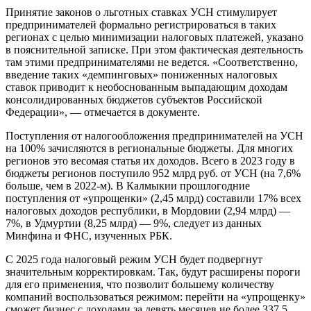
Принятие законов о льготных ставках УСН стимулирует
предпринимателей формально регистрироваться в таких
регионах с целью минимизации налоговых платежей, указано
в пояснительной записке. При этом фактическая деятельность
там этими предпринимателями не ведется. «Соответственно,
введение таких «демпинговых» пониженных налоговых
ставок приводит к необоснованным выпадающим доходам
консолидированных бюджетов субъектов Российской
Федерации», — отмечается в документе.
Поступления от налогообложения предпринимателей на УСН
на 100% зачисляются в региональные бюджеты. Для многих
регионов это весомая статья их доходов. Всего в 2023 году в
бюджеты регионов поступило 952 млрд руб. от УСН (на 7,6%
больше, чем в 2022-м). В Калмыкии прошлогодние
поступления от «упрощенки» (2,45 млрд) составили 17% всех
налоговых доходов республики, в Мордовии (2,94 млрд) —
7%, в Удмуртии (8,25 млрд) — 9%, следует из данных
Минфина и ФНС, изученных РБК.
С 2025 года налоговый режим УСН будет подвергнут
значительным корректировкам. Так, будут расширены пороги
для его применения, что позволит большему количеству
компаний воспользоваться режимом: перейти на «упрощенку»
сможет бизнес с доходами за девять месяцев не более 337,5