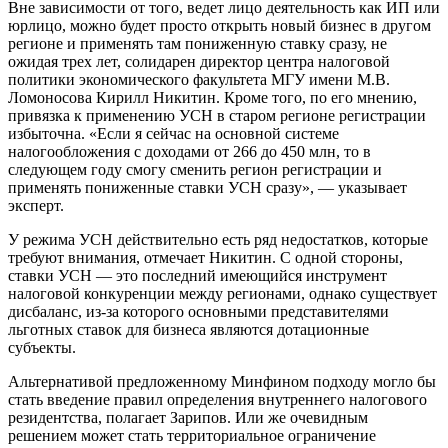
Вне зависимости от того, ведет лицо деятельность как ИП или
юрлицо, можно будет просто открыть новый бизнес в другом
регионе и применять там пониженную ставку сразу, не
ожидая трех лет, солидарен директор центра налоговой
политики экономического факультета МГУ имени М.В.
Ломоносова Кирилл Никитин. Кроме того, по его мнению,
привязка к применению УСН в старом регионе регистрации
избыточна. «Если я сейчас на основной системе
налогообложения с доходами от 266 до 450 млн, то в
следующем году смогу сменить регион регистрации и
применять пониженные ставки УСН сразу», — указывает
эксперт.
У режима УСН действительно есть ряд недостатков, которые
требуют внимания, отмечает Никитин. С одной стороны,
ставки УСН — это последний имеющийся инструмент
налоговой конкуренции между регионами, однако существует
дисбаланс, из-за которого основными представителями
льготных ставок для бизнеса являются дотационные
субъекты.
Альтернативой предложенному Минфином подходу могло бы
стать введение правил определения внутреннего налогового
резидентства, полагает Зарипов. Или же очевидным
решением может стать территориальное ограничение