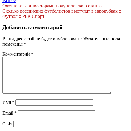
Разное
Навигация
Охотники за инвесторами получили свою статью
Сколько российских футболистов выступят в еврокубках ::
по
Футбол :: РБК Спорт
записям
Добавить комментарий
Ваш адрес email не будет опубликован.
Обязательные поля
помечены
*
Комментарий
*
Имя
*
Email
*
Сайт