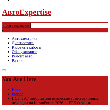
АвтоExpertise
Toggle navigation
Автоэлектрика
Диагностика
Кузовные работы
Обслуживание
Ремонт авто
Разное
You Are Here
Home
Разное
ПСБ и А7 представили исламские трансграничные
переводы на KazanForum 2026 — РБК Отрасли