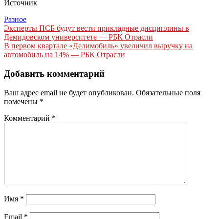
Источник
Разное
Навигация
Эксперты ПСБ будут вести прикладные дисциплины в
Демидовском университете — РБК Отрасли
по
В первом квартале «Делимобиль» увеличил выручку на
записям
автомобиль на 14% — РБК Отрасли
Добавить комментарий
Ваш адрес email не будет опубликован.
Обязательные поля
помечены
*
Комментарий
*
Имя
*
Email
*