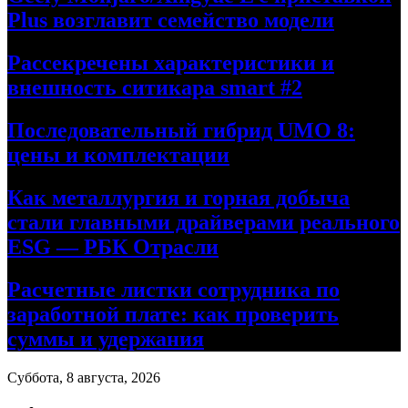
Plus возглавит семейство модели
Рассекречены характеристики и
внешность ситикара smart #2
Последовательный гибрид UMO 8:
цены и комплектации
Как металлургия и горная добыча
стали главными драйверами реального
ESG — РБК Отрасли
Расчетные листки сотрудника по
заработной плате: как проверить
суммы и удержания
Суббота, 8 августа, 2026