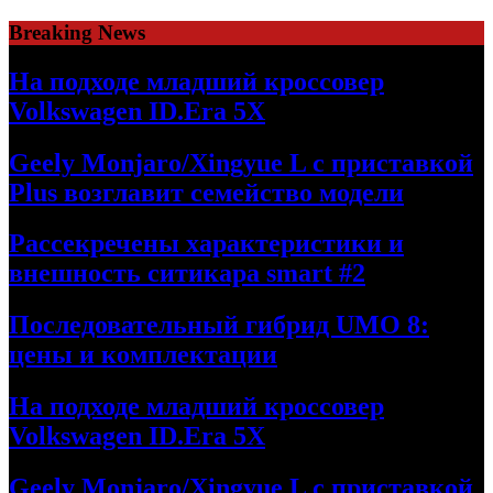
Skip
Breaking News
to
content
На подходе младший кроссовер
Volkswagen ID.Era 5X
Geely Monjaro/Xingyue L с приставкой
Plus возглавит семейство модели
Рассекречены характеристики и
внешность ситикара smart #2
Последовательный гибрид UMO 8:
цены и комплектации
На подходе младший кроссовер
Volkswagen ID.Era 5X
Geely Monjaro/Xingyue L с приставкой