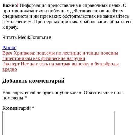
Важно
!
Информация предоставлена в справочных целях. О
противопоказаниях и побочных действиях спрашивайте у
специалиста и ни при каких обстоятельствах не занимайтесь
самолечением. При первых признаках заболевания обратитесь
к врачу.
Читать MedikForum.ru в
Разное
Навигация
Врач Хрипкова: подъемы по лестнице и танцы полезны
гипертоникам как физические нагрузки
по
Эксперт Немцан: есть на завтрак выпечку и бутерброды
записям
вредно
Добавить комментарий
Ваш адрес email не будет опубликован.
Обязательные поля
помечены
*
Комментарий
*