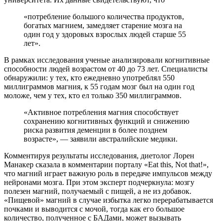
«потребление большого количества продуктов,
богатых магнием, замедляет старение мозга на
один год у здоровых взрослых людей старше 55
лет».
В рамках исследования ученые анализировали когнитивные
способности людей возрастом от 40 до 73 лет. Специалисты
обнаружили: у тех, кто ежедневно употреблял 550
миллиграммов магния, к 55 годам мозг был на один год
моложе, чем у тех, кто ел только 350 миллиграммов.
«Активное потребления магния способствует
сохранению когнитивных функций и снижению
риска развития деменции в более позднем
возрасте», — заявили австралийские медики.
Комментируя результаты исследования, диетолог Лорен
Манакер сказала в комментарии порталу «Eat this, Not that!»,
что магний играет важную роль в передаче импульсов между
нейронами мозга. При этом эксперт подчеркнула: мозгу
полезен магний, получаемый с пищей, а не из добавок.
«Пищевой» магний в случае избытка легко перерабатывается
почками и выводится с мочой, тогда как его большое
количество, полученное с БАДами, может вызывать