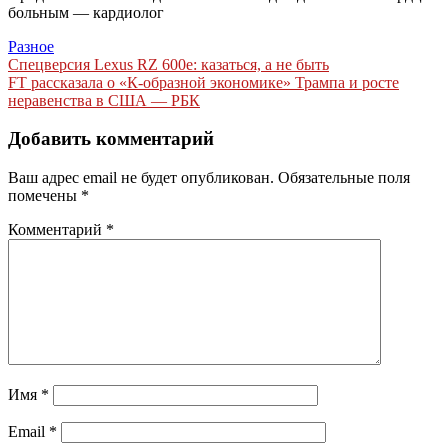
больным — кардиолог
Разное
Навигация
Спецверсия Lexus RZ 600e: казаться, а не быть
FT рассказала о «К-образной экономике» Трампа и росте
по
неравенства в США — РБК
записям
Добавить комментарий
Ваш адрес email не будет опубликован.
Обязательные поля
помечены
*
Комментарий
*
Имя
*
Email
*