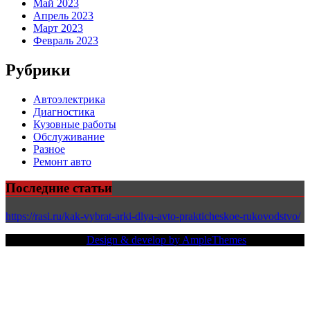
Май 2023
Апрель 2023
Март 2023
Февраль 2023
Рубрики
Автоэлектрика
Диагностика
Кузовные работы
Обслуживание
Разное
Ремонт авто
Последние статьи
https://rasi.ru/kak-vybrat-arki-dlya-avto-prakticheskoe-rukovodstvo/
Copy Right Text |
Design & develop by AmpleThemes