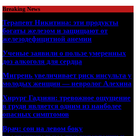
Skip
Breaking News
to
content
Терапевт Никитина: эти продукты
богаты железом и защищают от
железодефицитной анемии
Ученые заявили о пользе умеренных
доз алкоголя для сердца
Мигрень увеличивает риск инсульта у
молодых женщин — невролог Алехина
Хирург Гадзиян: тревожное ощущение
в груди является одним из наиболее
опасных симптомов
Врач: сон на левом боку