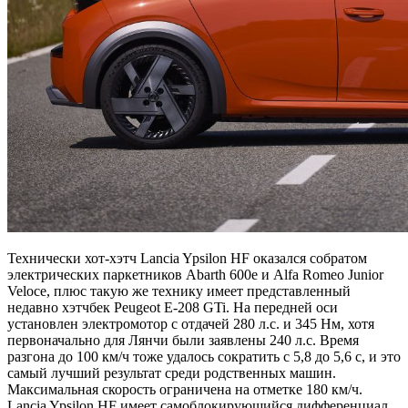
Технически хот-хэтч Lancia Ypsilon HF оказался собратом
электрических паркетников Abarth 600e и Alfa Romeo Junior
Veloce, плюс такую же технику имеет представленный
недавно хэтчбек Peugeot E-208 GTi. На передней оси
установлен электромотор с отдачей 280 л.с. и 345 Нм, хотя
первоначально для Лянчи были заявлены 240 л.с. Время
разгона до 100 км/ч тоже удалось сократить с 5,8 до 5,6 с, и это
самый лучший результат среди родственных машин.
Максимальная скорость ограничена на отметке 180 км/ч.
Lancia Ypsilon HF имеет самоблокирующийся дифференциал