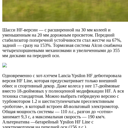
Шасси HF-версии — с расширенной на 30 мм колеей и
уменьшенным на 20 мм дорожным просветом. Передний
стабилизатор поперечной устойчивости стал жестче на 67%,
задний — сразу на 153%. Тормозная система Alcon снабжена
четырехпоршневыми механизмами и увеличенными до 355
мм дисками на передней оси.
Одновременно с хот-хэтчем Lancia Ypsilon HF дебютировала
версия HF Line, которая предусматривает только внешний
обвес и спортивный декор. Даже колеса у нее 17-дюймовые
вместо 18-дюймовых у полноценной модификации HF. А вся
техника стандартная. Можно выбрать гибридную версию с
турбомотором 1.2 и шестиступенчатым преселективным
«роботом», в который встроен 48-вольтовый электромотор.
Общая мощность системы — 110 л.с., разгон до «сотни»
занимает 9,3 с, а максимальная скорость — 190 км/ч.
Альтернатива —батарейный Ypsilon HF Line с
электромотором на передней оси (156 л.с.).