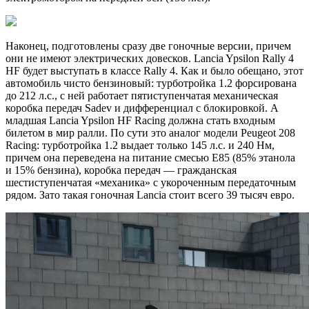
Наконец, подготовлены сразу две гоночные версии, причем
они не имеют электрических довесков. Lancia Ypsilon Rally 4
HF будет выступать в классе Rally 4. Как и было обещано, этот
автомобиль чисто бензиновый: турботройка 1.2 форсирована
до 212 л.с., с ней работает пятиступенчатая механическая
коробка передач Sadev и дифференциал с блокировкой. А
младшая Lancia Ypsilon HF Racing должна стать входным
билетом в мир ралли. По сути это аналог модели Peugeot 208
Racing: турботройка 1.2 выдает только 145 л.с. и 240 Нм,
причем она переведена на питание смесью Е85 (85% этанола
и 15% бензина), коробка передач — гражданская
шестиступенчатая «механика» с укороченным передаточным
рядом. Зато такая гоночная Lancia стоит всего 39 тысяч евро.