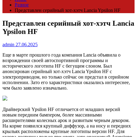
Разное
Представлен серийный хот-хэтч Lancia Ypsilon HF
Представлен серийный хот-хэтч Lancia
Ypsilon HF
admin
27.06.2025
Еще в марте прошлого года компания Lancia объявила о
возрождении своей автоспортивной программы и
исторического логотипа HF с бегущим слоном. Был
анонсирован серийный хот-хэтч Lancia Ypsilon HF с
электроприводом, но только сейчас он предстал в серийном
исполнении. Зато его характеристики оказались интереснее,
чем было заявлено изначально.
Драйверский Ypsilon HF отличается от младших версий
новым передним бампером, более массивными
расширителями колесных арок и развитым черным декором.
На корме появился крупный диффузор, а на носу и передних
крыльях расположены крупные логотипы версии HF. Для
кузова доступны только три цвета, зато оранжевый Arancione