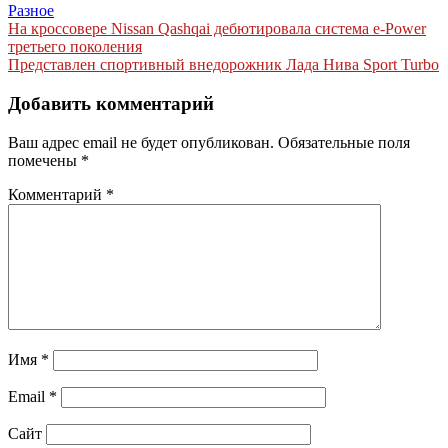
Разное
Навигация
На кроссовере Nissan Qashqai дебютировала система e-Power
третьего поколения
по
Представлен спортивный внедорожник Лада Нива Sport Turbo
записям
Добавить комментарий
Ваш адрес email не будет опубликован.
Обязательные поля
помечены
*
Комментарий
*
Имя
*
Email
*
Сайт