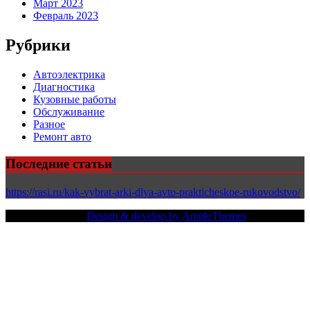
Март 2023
Февраль 2023
Рубрики
Автоэлектрика
Диагностика
Кузовные работы
Обслуживание
Разное
Ремонт авто
Последние статьи
https://rasi.ru/kak-vybrat-arki-dlya-avto-prakticheskoe-rukovodstvo/
Copy Right Text |
Design & develop by AmpleThemes