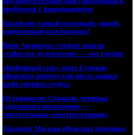
предпочтительнее при гипертонии и
проблемах с пищеварением
Какой рис самый полезный: дикий,
коричневый или басмати?
Врач Андреева: ученые нашли
«таблетку долголетия» — это таурин
«Кофейный сон»: врач Строков
объяснил, почему сон после чашки
кофе творить чудеса
Нутрициолог Строков: черника
сдерживает воспаление —
«питательные электростанции»
Терапевт Маскин объяснил причины