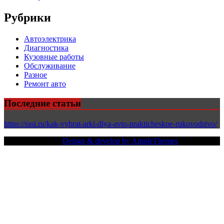
Рубрики
Автоэлектрика
Диагностика
Кузовные работы
Обслуживание
Разное
Ремонт авто
Последние статьи
https://rasi.ru/kak-vybrat-arki-dlya-avto-prakticheskoe-rukovodstvo/
Copy Right Text |
Design & develop by AmpleThemes