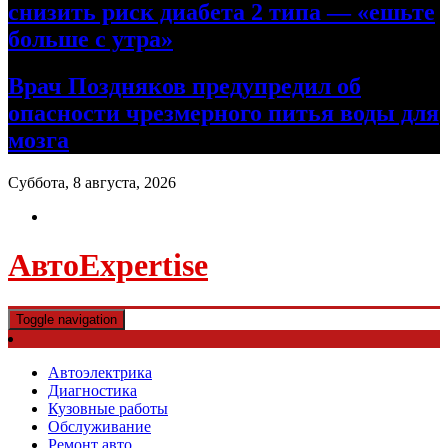
снизить риск диабета 2 типа — «ешьте
больше с утра»
Врач Поздняков предупредил об
опасности чрезмерного питья воды для
мозга
Суббота, 8 августа, 2026
АвтоExpertise
Toggle navigation
Автоэлектрика
Диагностика
Кузовные работы
Обслуживание
Ремонт авто