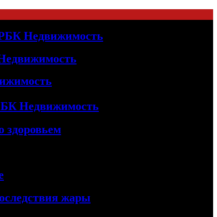
| РБК Недвижимость
 Недвижимость
движимость
 РБК Недвижимость
о здоровьем
е
последствия жары