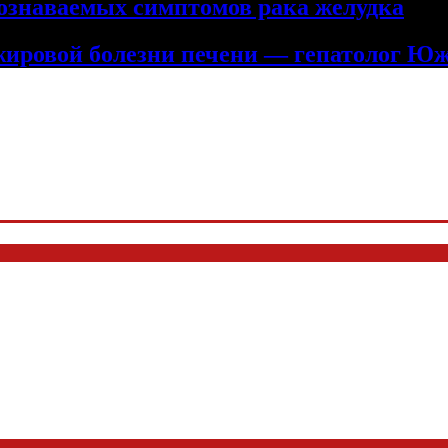
познаваемых симптомов рака желудка
жировой болезни печени — гепатолог Ю