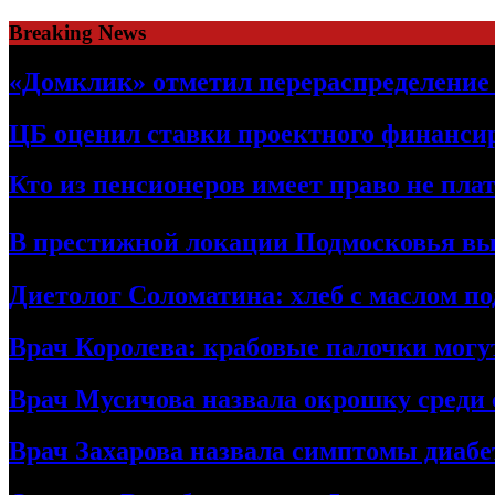
Skip
Breaking News
to
content
«Домклик» отметил перераспределение 
ЦБ оценил ставки проектного финанси
Кто из пенсионеров имеет право не пла
В престижной локации Подмосковья выс
Диетолог Соломатина: хлеб с маслом по
Врач Королева: крабовые палочки могу
Врач Мусичова назвала окрошку среди 
Врач Захарова назвала симптомы диабе