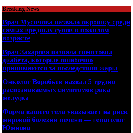
Skip
Breaking News
to
content
Врач Мусичова назвала окрошку среди
самых вредных супов в пожилом
возрасте
Врач Захарова назвала симптомы
диабета, которые ошибочно
принимаются за последствия жары
Онколог Воробьев назвал 5 трудно
распознаваемых симптомов рака
желудка
Форма вашего тела указывает на риск
жировой болезни печени — гепатолог
Южнова