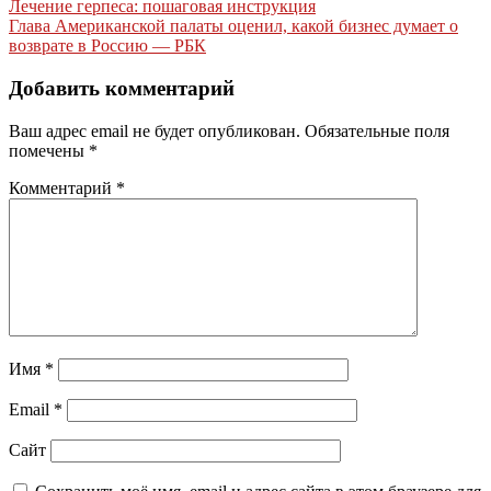
Навигация
Лечение герпеса: пошаговая инструкция
Глава Американской палаты оценил, какой бизнес думает о
по
возврате в Россию — РБК
записям
Добавить комментарий
Ваш адрес email не будет опубликован.
Обязательные поля
помечены
*
Комментарий
*
Имя
*
Email
*
Сайт