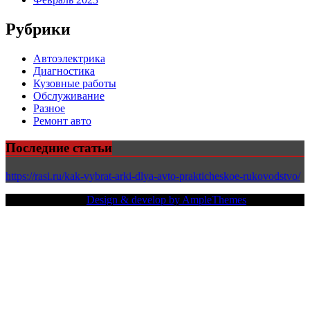
Рубрики
Автоэлектрика
Диагностика
Кузовные работы
Обслуживание
Разное
Ремонт авто
Последние статьи
https://rasi.ru/kak-vybrat-arki-dlya-avto-prakticheskoe-rukovodstvo/
Copy Right Text |
Design & develop by AmpleThemes