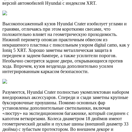
версий автомобилей Hyundai с индексом XRT.
Высокопосаженный кузов Hyundai Crater изобилует углами и
гранями, отличаясь при этом короткими свесами, что
положительно влияет на геометрическую проходимость.
Нижний периметр опоясан практичным обвесом из
некрашеного пластика с пиксельным узором digital camo, как у
Ioniq 5 XRT. Хорошо заметны металлическая защита в
переднем и заднем бампере, а также усилители порогов.
Необычно смотрятся задние двери, открывающиеся против
хода. Впрочем, кузов вездехода дополнительно усилен
интегрированным каркасом безопасности.
Разумеется, Hyundai Crater полностью укомплектован набором
внедорожных аксессуаров. Спереди и сзади заметны крупные
буксировочные проушины. Помимо основных фар
установлены дополнительные светильники, включая
«люстру» на экспедиционном багажнике, который соединен с
капотом веткорезами. Колеса диаметром 18 дюймов имеют
геометрический дизайн и пухлые шины (внешний диаметр 33
дюйма) с зубастым протектором. Во внешнем декоре и