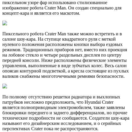
пиксельном узоре фар использовано стилизованное
изображение робота Crater Man. Он создан специально для
концепт-кара и является его маскотом.
Пиксельного робота Crater Man также можно встретить и в
салоне шоу-кара. На ступице квадратного руля с меткой
нулевого положения расположены кнопки выбора ездовых
режимов. Традиционных приборов нет, вместо них проекция
на лобовое стекло и четыре раздельных дисплея по центру
передней консоли. Ниже расположены физические элементы
управления, выполненные в виде зубчатых колес. Весь салон
опоясан контурной подсветкой, а кресла состоящие из пухлых
валиков снабжены многоточечными ремнями безопасности.
По полному отсутствию решетки радиатора и выхлопных
патрубков несложно предположить, что Hyundai Crater
является полноприводным электромобилем, также заявлены
блокировки переднего и заднего дифференциалов, но прочие
технические подробности не сообщаются. Создатели шоу-кара
называют его дизайнерским исследованием, и о серийных
перспективах Crater пока не распространяются.