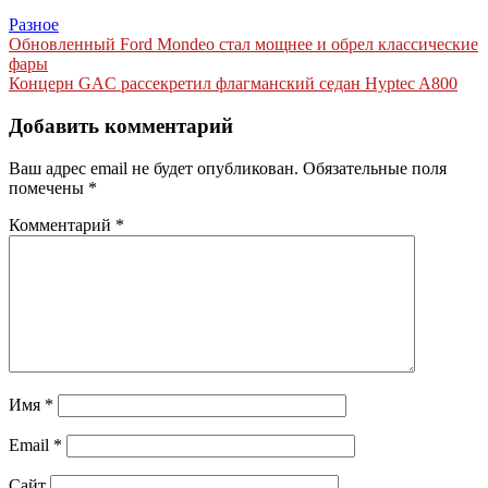
Разное
Навигация
Обновленный Ford Mondeo стал мощнее и обрел классические
фары
по
Концерн GAC рассекретил флагманский седан Hyptec A800
записям
Добавить комментарий
Ваш адрес email не будет опубликован.
Обязательные поля
помечены
*
Комментарий
*
Имя
*
Email
*
Сайт