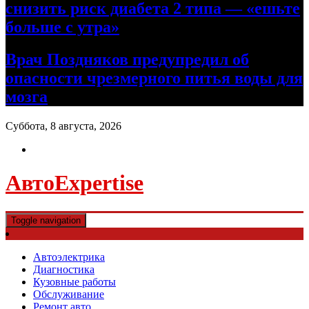
снизить риск диабета 2 типа — «ешьте
больше с утра»
Врач Поздняков предупредил об
опасности чрезмерного питья воды для
мозга
Суббота, 8 августа, 2026
АвтоExpertise
Toggle navigation
Автоэлектрика
Диагностика
Кузовные работы
Обслуживание
Ремонт авто