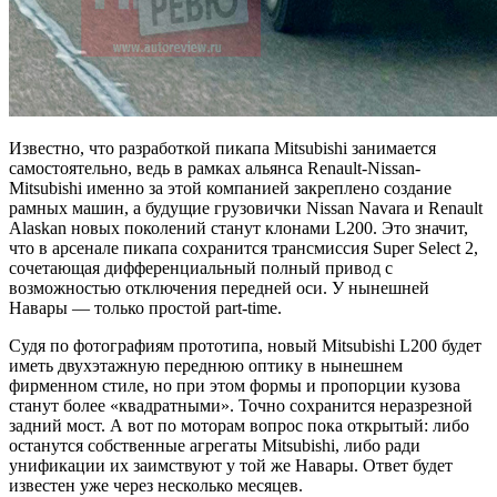
Известно, что разработкой пикапа Mitsubishi занимается
самостоятельно, ведь в рамках альянса Renault-Nissan-
Mitsubishi именно за этой компанией закреплено создание
рамных машин, а будущие грузовички Nissan Navara и Renault
Alaskan новых поколений станут клонами L200. Это значит,
что в арсенале пикапа сохранится трансмиссия Super Select 2,
сочетающая дифференциальный полный привод с
возможностью отключения передней оси. У нынешней
Навары — только простой part-time.
Судя по фотографиям прототипа, новый Mitsubishi L200 будет
иметь двухэтажную переднюю оптику в нынешнем
фирменном стиле, но при этом формы и пропорции кузова
станут более «квадратными». Точно сохранится неразрезной
задний мост. А вот по моторам вопрос пока открытый: либо
останутся собственные агрегаты Mitsubishi, либо ради
унификации их заимствуют у той же Навары. Ответ будет
известен уже через несколько месяцев.