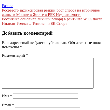
Разное
Навигация
Росреестр зафиксировал резкий рост спроса на вторичное
жилье в Москве :: Жилье :: РБК Недвижимость
по
Россиянка обновила личный рекорд в рейтинге WTA после
записям
Индиан-Уэллса :: Теннис :: РБК Спорт
Добавить комментарий
Ваш адрес email не будет опубликован.
Обязательные поля
помечены
*
Комментарий
*
Имя
*
Email
*