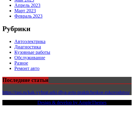
Апрель 2023
Март 2023
Февраль 2023
Рубрики
Автоэлектрика
Диагностика
Кузовные работы
Обслуживание
Разное
Ремонт авто
Последние статьи
https://rasi.ru/kak-vybrat-arki-dlya-avto-prakticheskoe-rukovodstvo/
Copy Right Text |
Design & develop by AmpleThemes