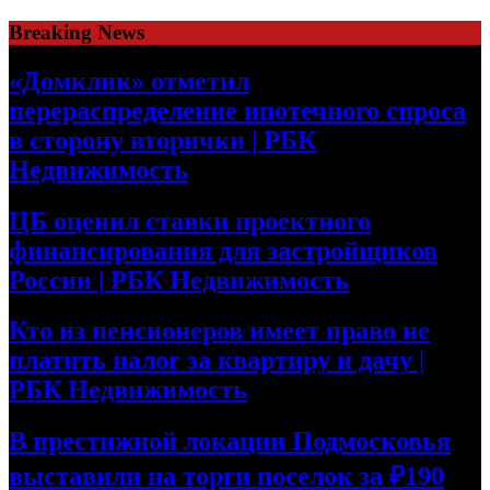
Skip
Breaking News
to
content
«Домклик» отметил
перераспределение ипотечного спроса
в сторону вторички | РБК
Недвижимость
ЦБ оценил ставки проектного
финансирования для застройщиков
России | РБК Недвижимость
Кто из пенсионеров имеет право не
платить налог за квартиру и дачу |
РБК Недвижимость
В престижной локации Подмосковья
выставили на торги поселок за ₽190