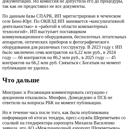
документации. Но комиссия не допустила его до процедуры,
так как он предоставил не все документы.
По данным базы СПАРК, ИП зарегистрирован в чеченском
селе Бено-Юрт. По ОКВЭД ИП занимается «консультативной
деятельностью» и «работой в области компьютерных
технологий». ИП выступает поставщиком
коммуникационного оборудования, беспилотных летательных
аппаратов, оптических приборов и фотографического
оборудования для различных госструктур. В 2023 году с ИП
было заключено семь контрактов на 6,22 млн руб., в 2024
году — 66 контрактов на 86,2 млн руб., в 2025 году — 45
контрактов на 66,2 млн руб. Связаться с Богатым на момент
публикации не удалось.
Что дальше
Минтранс и Росавиация комментировать ситуацию с
аукционом отказались. Минфин, Домодедово и ПСБ не
ответили на вопросы РБК на момент публикации.
Но в течение часа после того, как была опубликована
информация об итогах тендера, пресс-служба Шереметьево со
ссылкой на гендиректора аэропорта Михаила Василенко
заявила, что АО «Международный аэропорт Шереметьево»