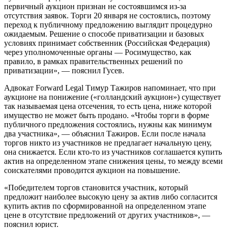
первичный аукцион признан не состоявшимся из-за
отсутствия заявок. Торги 20 января не состоялись, поэтому
переход к публичному предложению выглядит процедурно
ожидаемым. Решение о способе приватизации и базовых
условиях принимает собственник (Российская Федерация)
через уполномоченные органы — Росимущество, как
правило, в рамках правительственных решений по
приватизации», — пояснил Гусев.
Адвокат Forward Legal Тимур Тажиров напоминает, что при
аукционе на понижение («голландский аукцион») существует
так называемая цена отсечения, то есть цена, ниже которой
имущество не может быть продано. «Чтобы торги в форме
публичного предложения состоялись, нужны как минимум
два участника», — объяснил Тажиров. Если после начала
торгов никто из участников не предлагает начальную цену,
она снижается. Если кто-то из участников соглашается купить
актив на определенном этапе снижения цены, то между всеми
соискателями проводится аукцион на повышение.
«Победителем торгов становится участник, который
предложит наиболее высокую цену за актив либо согласится
купить актив по сформированной на определенном этапе
цене в отсутствие предложений от других участников», —
пояснил юрист.