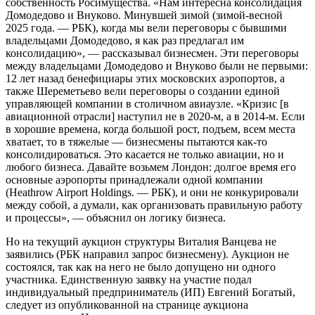
собственность Росимущества. «Нам интересна консолидация
Домодедово и Внуково. Минувшей зимой (зимой-весной
2025 года. — РБК), когда мы вели переговоры с бывшими
владельцами Домодедово, я как раз предлагал им
консолидацию», — рассказывал бизнесмен. Эти переговоры
между владельцами Домодедово и Внуково были не первыми:
12 лет назад бенефициары этих московских аэропортов, а
также Шереметьево вели переговоры о создании единой
управляющей компании в столичном авиаузле. «Кризис [в
авиационной отрасли] наступил не в 2020-м, а в 2014-м. Если
в хорошие времена, когда большой рост, подъем, всем места
хватает, то в тяжелые — бизнесмены пытаются как-то
консолидироваться. Это касается не только авиации, но и
любого бизнеса. Давайте возьмем Лондон: долгое время его
основные аэропорты принадлежали одной компании
(Heathrow Airport Holdings. — РБК), и они не конкурировали
между собой, а думали, как организовать правильную работу
и процессы», — объяснил он логику бизнеса.
Но на текущий аукцион структуры Виталия Ванцева не
заявились (РБК направил запрос бизнесмену). Аукцион не
состоялся, так как на него не было допущено ни одного
участника. Единственную заявку на участие подал
индивидуальный предприниматель (ИП) Евгений Богатый,
следует из опубликованной на странице аукциона