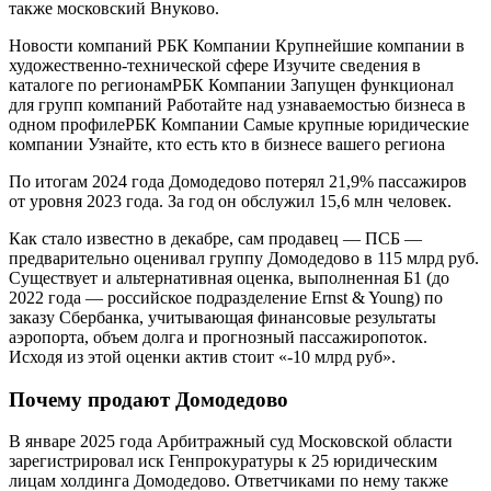
также московский Внуково.
Новости компаний РБК Компании Крупнейшие компании в
художественно-технической сфере Изучите сведения в
каталоге по регионам
РБК Компании Запущен функционал
для групп компаний Работайте над узнаваемостью бизнеса в
одном профиле
РБК Компании Самые крупные юридические
компании Узнайте, кто есть кто в бизнесе вашего региона
По итогам 2024 года Домодедово потерял 21,9% пассажиров
от уровня 2023 года. За год он обслужил 15,6 млн человек.
Как стало известно в декабре, сам продавец — ПСБ —
предварительно оценивал группу Домодедово в 115 млрд руб.
Существует и альтернативная оценка, выполненная Б1 (до
2022 года — российское подразделение Ernst & Young) по
заказу Сбербанка, учитывающая финансовые результаты
аэропорта, объем долга и прогнозный пассажиропоток.
Исходя из этой оценки актив стоит «-10 млрд руб».
Почему продают Домодедово
В январе 2025 года Арбитражный суд Московской области
зарегистрировал иск Генпрокуратуры к 25 юридическим
лицам холдинга Домодедово. Ответчиками по нему также