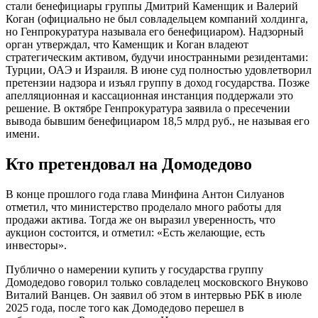
стали бенефициары группы Дмитрий Каменщик и Валерий
Коган (официально не был совладельцем компаний холдинга,
но Генпрокуратура называла его бенефициаром). Надзорный
орган утверждал, что Каменщик и Коган владеют
стратегическим активом, будучи иностранными резидентами:
Турции, ОАЭ и Израиля. В июне суд полностью удовлетворил
претензии надзора и изъял группу в доход государства. Позже
апелляционная и кассационная инстанция поддержали это
решение. В октябре Генпрокуратура заявила о пресечении
вывода бывшим бенефициаром 18,5 млрд руб., не называя его
имени.
Кто претендовал на Домодедово
В конце прошлого года глава Минфина Антон Силуанов
отметил, что министерство проделало много работы для
продажи актива. Тогда же он выразил уверенность, что
аукцион состоится, и отметил: «Есть желающие, есть
инвесторы».
Публично о намерении купить у государства группу
Домодедово говорил только совладелец московского Внуково
Виталий Ванцев. Он заявил об этом в интервью РБК в июле
2025 года, после того как Домодедово перешел в