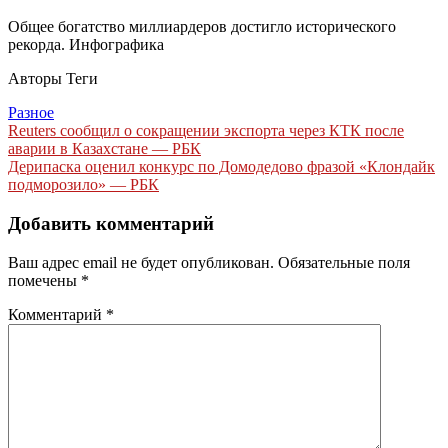
Общее богатство миллиардеров достигло исторического
рекорда. Инфографика
Авторы Теги
Разное
Навигация
Reuters сообщил о сокращении экспорта через КТК после
аварии в Казахстане — РБК
по
Дерипаска оценил конкурс по Домодедово фразой «Клондайк
записям
подморозило» — РБК
Добавить комментарий
Ваш адрес email не будет опубликован.
Обязательные поля
помечены
*
Комментарий
*