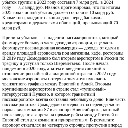
убыток группы в 2023 году составил 7 млрд руб., в 2024
году — 7,2 млрд руб. Иванов прогнозировал, что по итогам
2025 года чистый убыток должен составить 10 млрд руб.
Кроме того, холдинг накопил долг перед банками-
кредиторами и держателями облигаций, превышающий 70
млрд руб.
Причина убытков — в падении пассажиропотока, который
формирует большую часть доходов аэропорта, еще часть
формирует неавиационная коммерция — доходы от сдачи в
аренду площадей аэровокзала под магазины, кафе, рестораны.
В 2019 году Домодедово был вторым аэропортом в России по
трафику и уступал только Шереметьево. После начала
пандемии в 2020 году, а затем и введения санкций в
отношении российской авиационной отрасли в 2022 году
московские аэропорты потеряли значительную часть
транзитного трафика между Европой и Азией. Вторым
крупнейшим аэропортом в стране стал «тупиковый»
петербургский Пулково, в котором транзитный
пассажиропоток всегда составлял небольшую долю. Еще часть
пассажиропотока Домодедово потерял из-за перевода части
парка авиакомпании S7 в аэропорт Новосибирска, который
после введения запрета на прямые рейсы между Россией и
Европой стал для компании приоритетным. В результате
аэропорт откатился на четвертую строчку, пропустив вперед