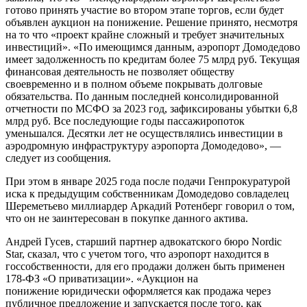
готово принять участие во втором этапе торгов, если будет
объявлен аукцион на понижение. Решение принято, несмотря
на то что «проект крайне сложный и требует значительных
инвестиций». «По имеющимся данным, аэропорт Домодедово
имеет задолженность по кредитам более 75 млрд руб. Текущая
финансовая деятельность не позволяет обществу
своевременно и в полном объеме покрывать долговые
обязательства. По данным последней консолидированной
отчетности по МСФО за 2023 год, зафиксированы убытки 6,8
млрд руб. Все последующие годы пассажиропоток
уменьшался. Десятки лет не осуществлялись инвестиции в
аэродромную инфраструктуру аэропорта Домодедово», —
следует из сообщения.
При этом в январе 2025 года после подачи Генпрокуратурой
иска к предыдущим собственникам Домодедово совладелец
Шереметьево миллиардер Аркадий Ротенберг говорил о том,
что он не заинтересован в покупке данного актива.
Андрей Гусев, старший партнер адвокатского бюро Nordic
Star, сказал, что с учетом того, что аэропорт находится в
госсобственности, для его продажи должен быть применен
178-ФЗ «О приватизации». «Аукцион на
понижение юридически оформляется как продажа через
публичное предложение и запускается после того, как