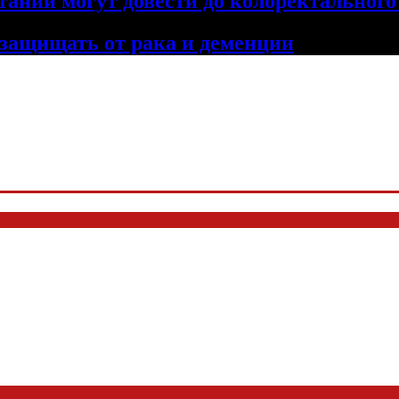
тании могут довести до колоректального
 защищать от рака и деменции