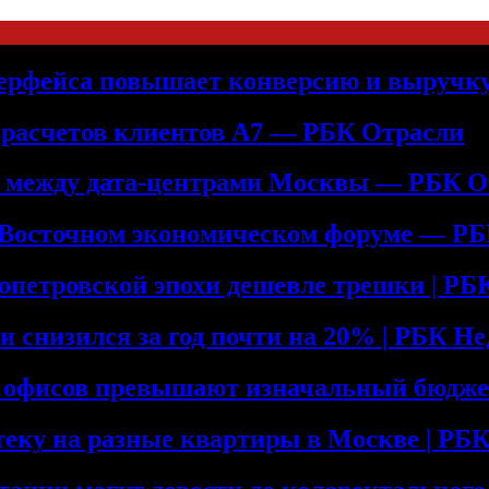
терфейса повышает конверсию и выручк
 расчетов клиентов А7 — РБК Отрасли
ь между дата-центрами Москвы — РБК О
 Восточном экономическом форуме — Р
допетровской эпохи дешевле трешки | Р
и снизился за год почти на 20% | РБК Н
е офисов превышают изначальный бюдже
теку на разные квартиры в Москве | Р