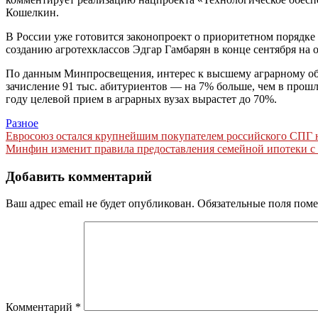
Кошелкин.
В России уже готовится законопроект о приоритетном порядке
созданию агротехклассов Эдгар Гамбарян в конце сентября на
По данным Минпросвещения, интерес к высшему аграрному образ
зачисление 91 тыс. абитуриентов — на 7% больше, чем в прошло
году целевой прием в аграрных вузах вырастет до 70%.
Разное
Навигация
Евросоюз остался крупнейшим покупателем российского СПГ 
Минфин изменит правила предоставления семейной ипотеки с
по
записям
Добавить комментарий
Ваш адрес email не будет опубликован.
Обязательные поля пом
Комментарий
*