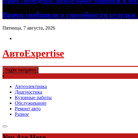
Врач Лебедева: некоторые ошибки в пи
Врачи сообщили о способности селедки
Пятница, 7 августа, 2026
АвтоExpertise
Toggle navigation
Автоэлектрика
Диагностика
Кузовные работы
Обслуживание
Ремонт авто
Разное
You Are Here