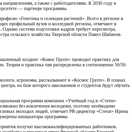
направлениям, а также с работодателями. К 2030 году в
верситете — партнере программы.
профилю «Генетика и селекция растений». Всего в регионе в
ущих профильный вузов и колледжей региона, отмечают в
 Однако система подготовки кадров требует пересмотра,
стра сельского хозяйства Тверской области Павел Шабанов.
омышленный холдинг «Комос Групп» проводит практику для
и. Теория и практика там распределены в соотношении 50/50:
хнологи, агрономы, рассказывают в «Космос Групп». В планах
нтра, на базе которого школьников и студентов будут обучать
социальная программа компании «Учебный год в «Степи»
возможно без вовлечения молодежи, поэтому необходимо
лантливых молодых людей, отмечает PR-директор «Степи» Ирина
и, уверены инициаторы программы.
дприятия получат высококвалифицированных работников,
 хозяйства и продовольствия Рязанкой области Евгений