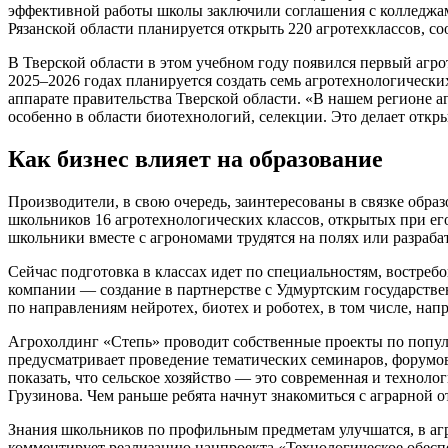
эффективной работы школы заключили соглашения с колледжами
Рязанской области планируется открыть 220 агротехклассов, 
В Тверской области в этом учебном году появился первый агро
2025–2026 годах планируется создать семь агротехнологическ
аппарате правительства Тверской области. «В нашем регионе 
особенно в области биотехнологий, селекции. Это делает откр
Как бизнес влияет на образование
Производители, в свою очередь, заинтересованы в связке обр
школьников 16 агротехнологических классов, открытых при его
школьники вместе с агрономами трудятся на полях или разраб
Сейчас подготовка в классах идет по специальностям, востреб
компании — создание в партнерстве с Удмуртским государстве
по направлениям нейротех, биотех и роботех, в том числе, на
Агрохолдинг «Степь» проводит собственные проекты по попул
предусматривает проведение тематических семинаров, форумов
показать, что сельское хозяйство — это современная и технол
Грузинова. Чем раньше ребята начнут знакомиться с аграрной
Знания школьников по профильным предметам улучшатся, в аг
комментирует реализацию нацпроекта «Технологическое обеспе