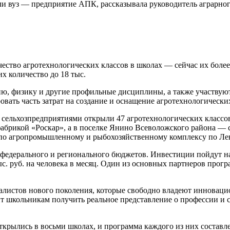
ли вуз — предприятие АПК, рассказывала руководитель аграрног
ество агротехнологических классов в школах — сейчас их более 6
их количество до 18 тыс.
ю, физику и другие профильные дисциплины, а также участвуют
вать часть затрат на создание и оснащение агротехнологических
2 сельхозпредприятиями открыли 47 агротехнологических классов
фабрикой «Роскар», а в поселке Янино Всеволожского района —
е по агропромышленному и рыбохозяйственному комплексу по Ле
 федерального и регионального бюджетов. Инвестиции пойдут н
с. руб. на человека в месяц. Один из основных партнеров про
листов нового поколения, которые свободно владеют инновацио
ит школьникам получить реальное представление о профессии и 
открылись в восьми школах, и программа каждого из них состав