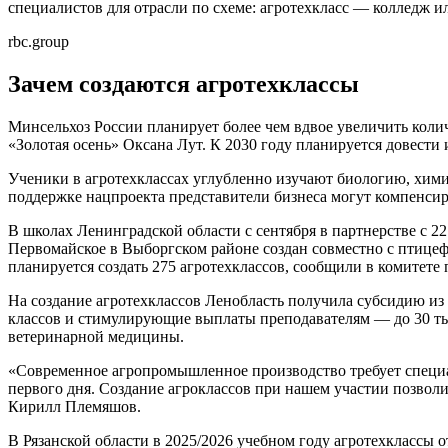
специалистов для отрасли по схеме: агротехкласс — колледж и
rbc.group
Зачем создаются агротехклассы
Минсельхоз России планирует более чем вдвое увеличить колич
«Золотая осень» Оксана Лут. К 2030 году планируется довести 
Ученики в агротехклассах углубленно изучают биологию, хими
поддержке нацпроекта представители бизнеса могут компенсиро
В школах Ленинградской области с сентября в партнерстве с 2
Первомайское в Выборгском районе создан совместно с птице
планируется создать 275 агротехклассов, сообщили в комитет
На создание агротехклассов Ленобласть получила субсидию из
классов и стимулирующие выплаты преподавателям — до 30 ты
ветеринарной медицины.
«Современное агропромышленное производство требует специа
первого дня. Создание агроклассов при нашем участии позвол
Кирилл Племяшов.
В Рязанской области в 2025/2026 учебном году агротехклассы 