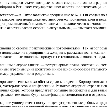
 и университетами, которые готовят специалистов по аграрным 
сообщили в Рязанском государственном агротехнологическом уни
техкласс — в Лихославльской средней школе № 1. Он создан по 
их классов при поддержке местных сельхозпроизводителей и вед
агропромышленный комплекс занимает важное место в экономике.
ытие агротехклассов особенно актуальным», — отмечает заммини
азования со своими практическими потребностями. Так, агропр
 поддержке, на предприятиях холдинга, рассказывают в компани
атывают новые молочные продукты с технологами молокозавода.
ованным в агрохолдинге, — ветеринарные врачи, зоотехники, те
нным аграрным университетом инновационно-образовательного це
пример, управлению агродронами.
яризации сельского хозяйства среди молодежи. Корпоративная 
, мастер-классов и конференций. Развитие аграрной отрасли не
огичная сфера, которая предлагает большие перспективы для та
 отраслью, тем выше будет квалификация специалистов в отрасл
рарные университеты поступят целеустремленные ребята, а пре
чение продовольственной безопасности» замминистра сельского