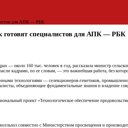
алистов для АПК — РБК
ак готовят специалистов для АПК — РБК
ах — около 160 тыс. человек в год, рассказала министр сельско
сли кадрами, по ее словам, — это важнейшая работа, без котор
менными технологиями — селекционеров-генетиков, промышленны
алисты, объединяющие фундаментальные знания и владение совре
ональный проект «Технологическое обеспечение продовольствен
инсельхоз совместно с Министерством просвещения и производ