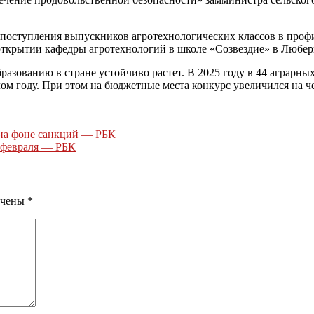
 поступления выпускников агротехнологических классов в профи
 открытии кафедры агротехнологий в школе «Созвездие» в Любер
ованию в стране устойчиво растет. В 2025 году в 44 аграрных в
м году. При этом на бюджетные места конкурс увеличился на чет
на фоне санкций — РБК
 февраля — РБК
ечены
*