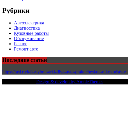
Рубрики
Автоэлектрика
Диагностика
Кузовные работы
Обслуживание
Разное
Ремонт авто
Последние статьи
https://rasi.ru/kak-vybrat-arki-dlya-avto-prakticheskoe-rukovodstvo/
Copy Right Text |
Design & develop by AmpleThemes