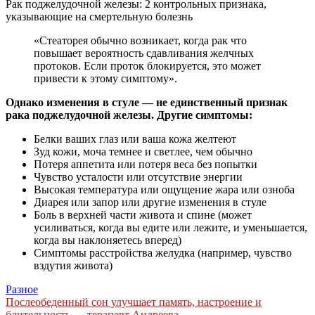
Рак поджелудочной железы: 2 контрольных признака,
указывающие на смертельную болезнь
«Стеаторея обычно возникает, когда рак что
повышает вероятность сдавливания желчных
протоков. Если проток блокируется, это может
привести к этому симптому».
Однако изменения в стуле — не единственный признак
рака поджелудочной железы. Другие симптомы:
Белки ваших глаз или ваша кожа желтеют
Зуд кожи, моча темнее и светлее, чем обычно
Потеря аппетита или потеря веса без попытки
Чувство усталости или отсутствие энергии
Высокая температура или ощущение жара или озноба
Диарея или запор или другие изменения в стуле
Боль в верхней части живота и спине (может
усиливаться, когда вы едите или лежите, и уменьшается,
когда вы наклоняетесь вперед)
Симптомы расстройства желудка (например, чувство
вздутия живота)
Разное
Навигация
Послеобеденный сон улучшает память, настроение и
бдительность — терапевт Андреева