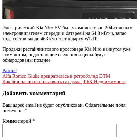
Электрический Kia Niro EV был укомплектован 204-сильным
электродвигателем спереди и батареей на 64,8 кВт∙ч, запас
хода составлял до 463 км по стандарту WLTP.
Продажи рестайлингового кроссовера Kia Niro начнутся уже
этим летом, недостающие сведения и цены будут
обнародованы позднее.
Разное
Навигация
Alfa Romeo Giulia превратилась в ретроболид DTM
Как безопасно использовать газ дома | РБК Недвижимость
по
записям
Добавить комментарий
Ваш адрес email не будет опубликован.
Обязательные поля
помечены
*
Комментарий
*