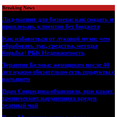
Skip
Breaking News
to
content
Лид-магнит для бизнеса: как создать и
привлекать клиентов без бюджета
Как избавиться от луковой мухи: чем
обработать лук, средства, методы
борьбы | РБК Недвижимость
Терапевт Белова: женщинам после 40
лет нужно обязательно есть продукты с
кальцием
Врач Свиридова объяснила, при каких
хронических нарушениях вреден
зеленый чай