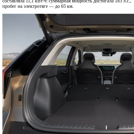
составляла 11,1 кВт∙ч: суммарная мощность достигала 183 л.с.,
пробег на электротяге — до 65 км.