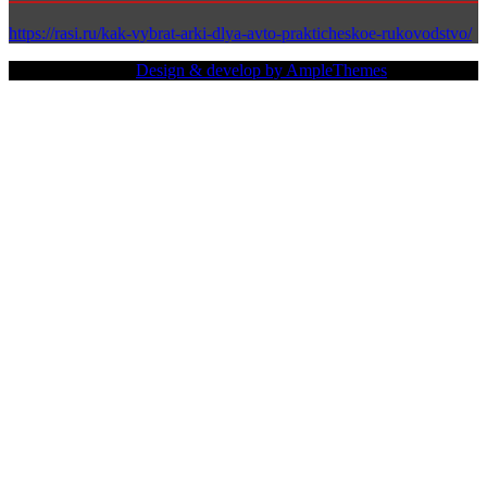
https://rasi.ru/kak-vybrat-arki-dlya-avto-prakticheskoe-rukovodstvo/
Copy Right Text |
Design & develop by AmpleThemes