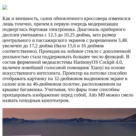
Как и внешность, салон обновленного кроссовера изменился
лишь точечно, причем в первую очередь модернизации
подверглась бортовая электроника. Диагональ приборного
дисплея уменьшена с 12,3 до 10,25 дюйма, зато размер
центрального и пассажирского экранов с разрешением 3,4K
увеличен до 17,2 дюйма (было 15,6 и 16 дюймов
соответственно). Проекция на лобовое стекло с дополненной
реальностью стала поддерживать большее число функций. В
состав фирменной медиасистемы HarmonyOS Cockpit 4.0,
включен новейший голосовой помощник Xiaoyi на основе
искусственного интеллекта. Проектор на потолке способен
отображать картинку на 32-дюймовом выдвижном экране в
салоне или на 46-дюймовом полотне, расположенном на
крышке багажника. Учитывая, что фары тоже способны
проецировать изображение перед собой, Aito M9 можно смело
назвать походным кинотеатром.