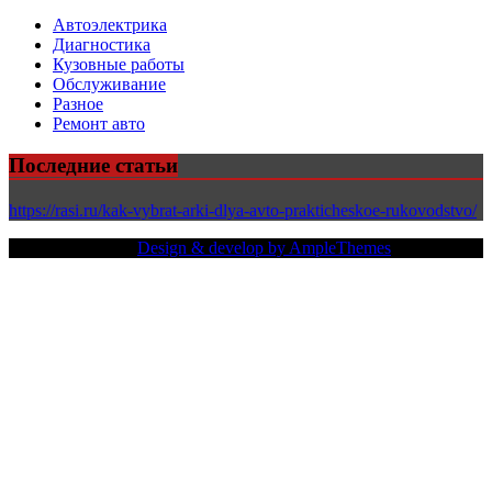
Автоэлектрика
Диагностика
Кузовные работы
Обслуживание
Разное
Ремонт авто
Последние статьи
https://rasi.ru/kak-vybrat-arki-dlya-avto-prakticheskoe-rukovodstvo/
Copy Right Text |
Design & develop by AmpleThemes