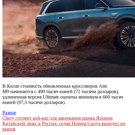
В Китае стоимость обновленных кроссоверов Aito
M9 начинается с 490 тысяч юаней (72 тысячи долларов),
удлиненная версия Ultimate оценена минимум в 660 тысяч
юаней (97,3 тысячи долларов).
Разное
Навигация
Chery готовит кей-кар для завоевания рынка Японии
Китайский люкс в России: седан Hongqi Guoya выходит на
по
рынок