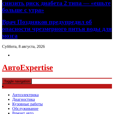
снизить риск диабета 2 типа — «ешьте
больше с утра»
Врач Поздняков предупредил об
опасности чрезмерного питья воды для
мозга
Суббота, 8 августа, 2026
АвтоExpertise
Toggle navigation
Автоэлектрика
Диагностика
Кузовные работы
Обслуживание
Ремонт авто