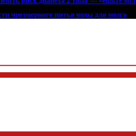
низить риск диабета 2 типа — «ешьте бол
сти чрезмерного питья воды для мозга