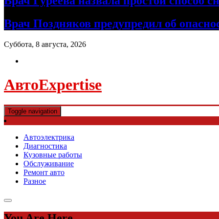
Врач Гуреева назвала простой способ с
Врач Поздняков предупредил об опасно
Суббота, 8 августа, 2026
АвтоExpertise
Toggle navigation
Автоэлектрика
Диагностика
Кузовные работы
Обслуживание
Ремонт авто
Разное
You Are Here