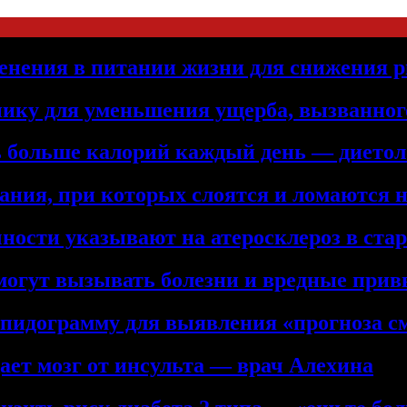
енения в питании жизни для снижения р
нику для уменьшения ущерба, вызванног
ть больше калорий каждый день — дието
ния, при которых слоятся и ломаются 
ности указывают на атеросклероз в ста
 могут вызывать болезни и вредные при
ипидограмму для выявления «прогноза с
ет мозг от инсульта — врач Алехина