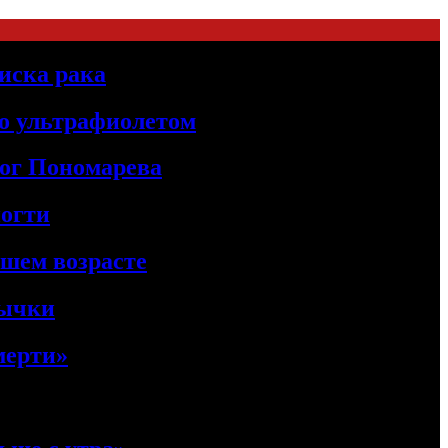
иска рака
о ультрафиолетом
лог Пономарева
ногти
ршем возрасте
вычки
мерти»