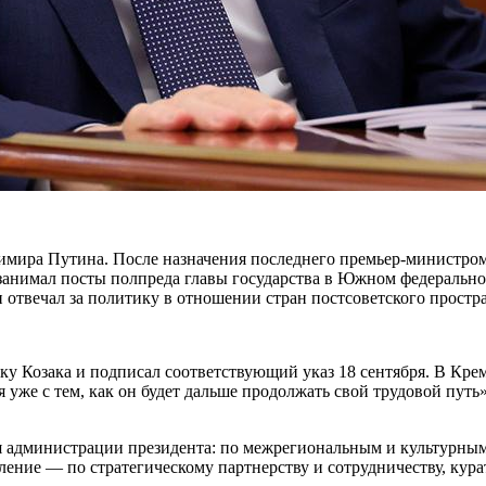
мира Путина. После назначения последнего премьер-министром 
 занимал посты полпреда главы государства в Южном федерально
 отвечал за политику в отношении стран постсоветского простра
ку Козака и подписал соответствующий указ 18 сентября. В Кремл
я уже с тем, как он будет дальше продолжать свой трудовой пут
я администрации президента: по межрегиональным и культурным
вление — по стратегическому партнерству и сотрудничеству, ку