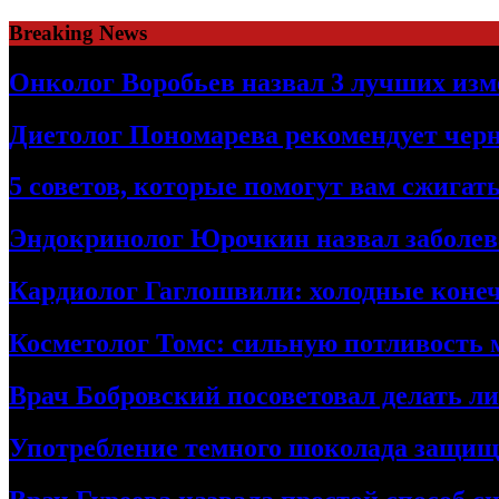
Skip
Breaking News
to
content
Онколог Воробьев назвал 3 лучших изм
Диетолог Пономарева рекомендует чер
5 советов, которые помогут вам сжига
Эндокринолог Юрочкин назвал заболева
Кардиолог Гаглошвили: холодные конеч
Косметолог Томс: сильную потливость
Врач Бобровский посоветовал делать л
Употребление темного шоколада защища