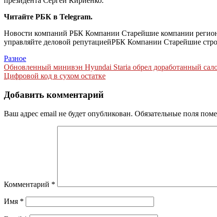
президента Сергей Кириенко.
Читайте РБК в Telegram.
Новости компаний РБК Компании Старейшие компании региона
управляйте деловой репутацией
РБК Компании Старейшие строи
Разное
Навигация
Обновленный минивэн Hyundai Staria обрел доработанный сал
Цифровой код в сухом остатке
по
записям
Добавить комментарий
Ваш адрес email не будет опубликован.
Обязательные поля пом
Комментарий
*
Имя
*