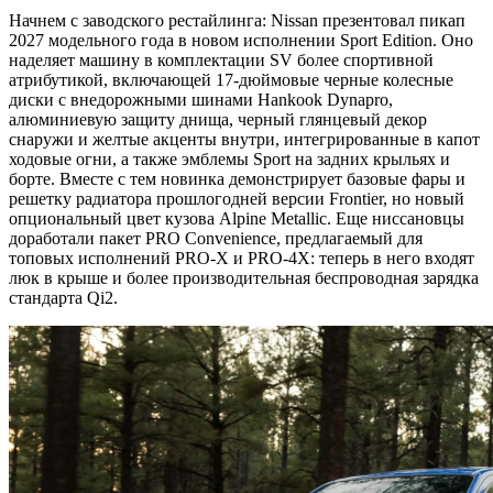
Начнем с заводского рестайлинга: Nissan презентовал пикап
2027 модельного года в новом исполнении Sport Edition. Оно
наделяет машину в комплектации SV более спортивной
атрибутикой, включающей 17-дюймовые черные колесные
диски с внедорожными шинами Hankook Dynapro,
алюминиевую защиту днища, черный глянцевый декор
снаружи и желтые акценты внутри, интегрированные в капот
ходовые огни, а также эмблемы Sport на задних крыльях и
борте. Вместе с тем новинка демонстрирует базовые фары и
решетку радиатора прошлогодней версии Frontier, но новый
опциональный цвет кузова Alpine Metallic. Еще ниссановцы
доработали пакет PRO Convenience, предлагаемый для
топовых исполнений PRO-X и PRO-4X: теперь в него входят
люк в крыше и более производительная беспроводная зарядка
стандарта Qi2.