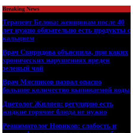
Skip
Breaking News
to
content
Терапевт Белова: женщинам после 40
лет нужно обязательно есть продукты с
кальцием
Врач Свиридова объяснила, при каких
хронических нарушениях вреден
зеленый чай
Врач Мясников назвал опасно
большое количество выпиваемой воды
Диетолог Жиляев: регулярно есть
жидкие горячие блюда не нужно
Реаниматолог Новиков: слабость и