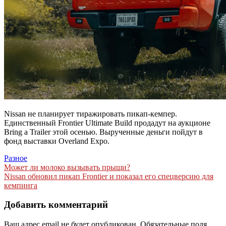
Nissan не планирует тиражировать пикап-кемпер.
Единственный Frontier Ultimate Build продадут на аукционе
Bring a Trailer этой осенью. Вырученные деньги пойдут в
фонд выставки Overland Expo.
Разное
Навигация
Может ли молоко вызывать прыщи?
Nissan обновил пикап Frontier и показал его спецверсию для
по
кемпинга
записям
Добавить комментарий
Ваш адрес email не будет опубликован.
Обязательные поля