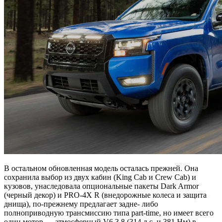
В остальном обновленная модель осталась прежней. Она
сохранила выбор из двух кабин (King Cab и Crew Cab) и
кузовов, унаследовала опциональные пакеты Dark Armor
(черный декор) и PRO-4X R (внедорожные колеса и защита
днища), по-прежнему предлагает задне- либо
полноприводную трансмиссию типа part-time, но имеет всего
один мотор — атмосферный V6 3.8 (314 л.с. и 381 Нм) в