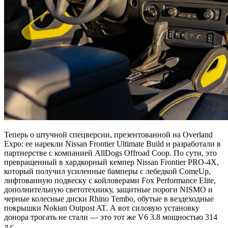
Теперь о штучной спецверсии, презентованной на Overland
Expo: ее нарекли Nissan Frontier Ultimate Build и разработали в
партнерстве с компанией AllDogs Offroad Coop. По сути, это
превращенный в хардкорный кемпер Nissan Frontier PRO-4X,
который получил усиленные бамперы с лебедкой ComeUp,
лифтованную подвеску с койловерами Fox Performance Elite,
дополнительную светотехнику, защитные пороги NISMO и
черные колесные диски Rhino Tembo, обутые в вездеходные
покрышки Nokian Outpost AT. А вот силовую установку
донора трогать не стали — это тот же V6 3.8 мощностью 314
л.с.