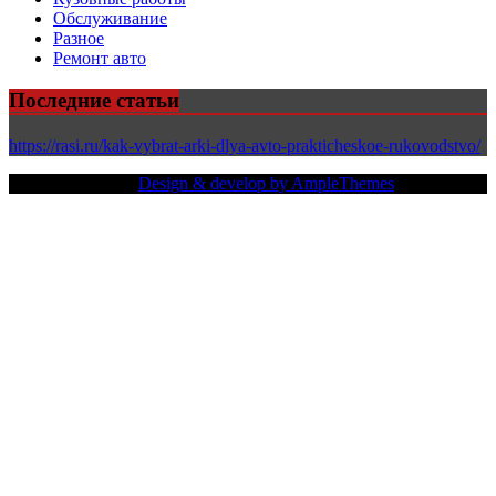
Обслуживание
Разное
Ремонт авто
Последние статьи
https://rasi.ru/kak-vybrat-arki-dlya-avto-prakticheskoe-rukovodstvo/
Copy Right Text |
Design & develop by AmpleThemes