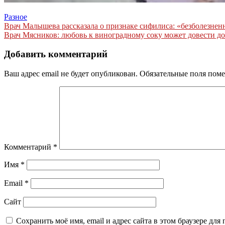
Разное
Навигация
Врач Малышева рассказала о признаке сифилиса: «безболезнен
Врач Мясников: любовь к виноградному соку может довести до
по
записям
Добавить комментарий
Ваш адрес email не будет опубликован.
Обязательные поля пом
Комментарий
*
Имя
*
Email
*
Сайт
Сохранить моё имя, email и адрес сайта в этом браузере д