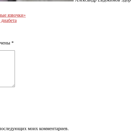
ные язвочки»
 диабета
ечены
*
ля последующих моих комментариев.