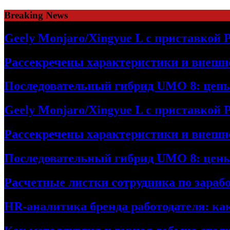
Skip
Breaking News
to
content
Geely Monjaro/Xingyue L с приставкой P
Рассекречены характеристики и внешно
Последовательный гибрид UMO 8: цен
Geely Monjaro/Xingyue L с приставкой P
Рассекречены характеристики и внешно
Последовательный гибрид UMO 8: цен
Расчетные листки сотрудника по зараб
HR-аналитика бренда работодателя: ка