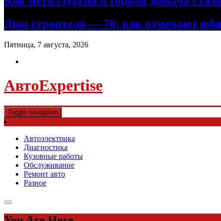
Как металлургия и горная добыча ста
Дню строителя — 70: как отмечают юби
Пятница, 7 августа, 2026
АвтоExpertise
Toggle navigation
Автоэлектрика
Диагностика
Кузовные работы
Обслуживание
Ремонт авто
Разное
You Are Here