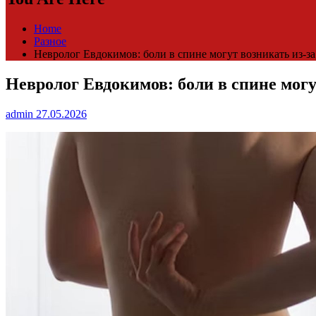
Home
Разное
Невролог Евдокимов: боли в спине могут возникать из-з
Невролог Евдокимов: боли в спине могу
admin
27.05.2026