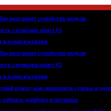
lus возглавит семейство модели
сть ситикара smart #2
ы и комплектации
lus возглавит семейство модели
сть ситикара smart #2
ы и комплектации
отной плате: как проверить суммы и уде
к собрать дашборд и метрики