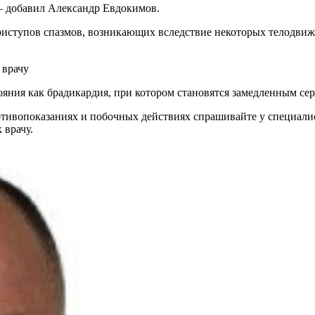
— добавил Александр Евдокимов.
 приступов спазмов, возникающих вследствие некоторых телод
 врачу
тояния как брадикардия, при котором становятся замедленным се
ивопоказаниях и побочных действиях спрашивайте у специалист
 врачу.