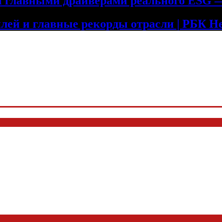
ли главными драйверами реального ESG
лей и главные рекорды отрасли | РБК 