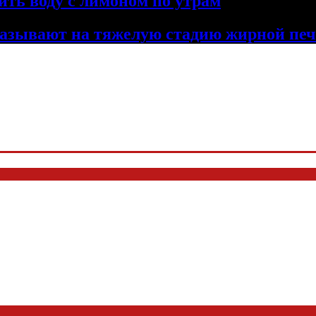
ить воду с лимоном по утрам
указывают на тяжелую стадию жирной п