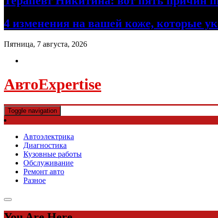
Терапевт Никитина: вот пять причин п
4 изменения на вашей коже, которые 
Пятница, 7 августа, 2026
АвтоExpertise
Toggle navigation
Автоэлектрика
Диагностика
Кузовные работы
Обслуживание
Ремонт авто
Разное
You Are Here