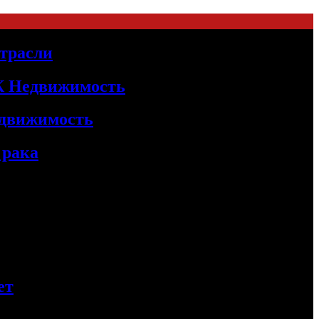
трасли
БК Недвижимость
едвижимость
 рака
ет