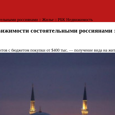
тельными россиянами :: Жилье :: РБК Недвижимость
движимости состоятельными россиянами 
тов с бюджетом покупки от $400 тыс. — получение вида на жит